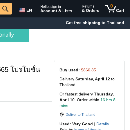
0
Returns
Hello, sign in
EN
& Orders
Cart
Account & Lists
Get free shipping to Thailand
65 โปรโมชั่น
Buy used:
$860.85
Delivery
Saturday, April 12
to
Thailand
Or fastest delivery
Thursday,
April 10
. Order within
16 hrs 8
mins
Deliver to
Thailand
Used: Very Good
|
Details
Sold by
jerseys4thewin