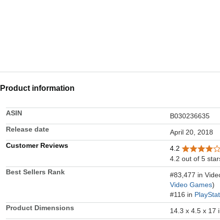
Product information
ASIN
B030236635
Release date
April 20, 2018
Customer Reviews
4.2
4.2 out of 5 star
Best Sellers Rank
#83,477 in Vid
Video Games
)
#116 in
PlaySta
Product Dimensions
14.3 x 4.5 x 17