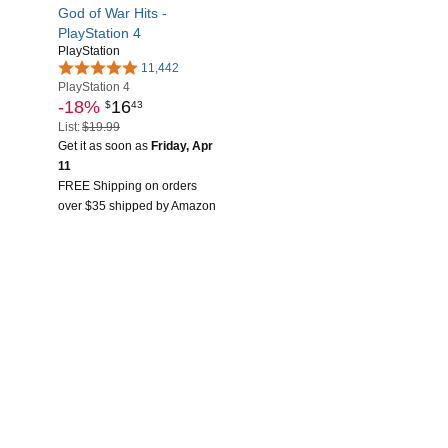
God of War Hits -
PlayStation 4
PlayStation
11,442
PlayStation 4
-18%
16
$
43
List:
$19.99
Get it as soon as
Friday, Apr
11
FREE Shipping on orders
over $35 shipped by Amazon