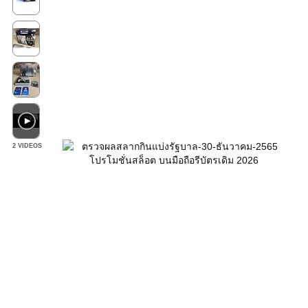
2 VIDEOS