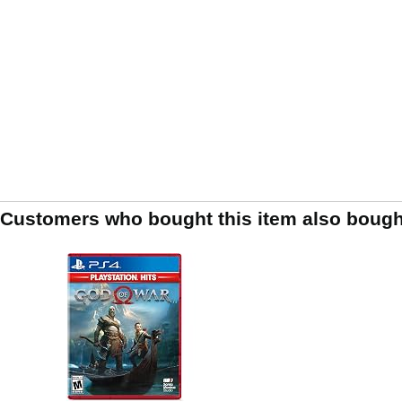
Customers who bought this item also bough