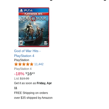
God of War Hits -
PlayStation 4
PlayStation
11,442
PlayStation 4
-18%
16
$
43
List:
$19.99
Get it as soon as
Friday, Apr
11
FREE Shipping on orders
over $35 shipped by Amazon