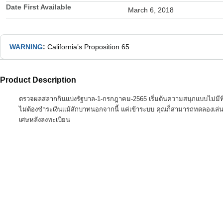
Date First Available
March 6, 2018
WARNING
:
California’s Proposition 65
Product Description
ตรวจผลสลากกินแบ่งรัฐบาล-1-กรกฎาคม-2565 เริ่มต้นความสนุกแบบไม่มีท
ไม่ต้องชำระเงินแม้สักบาทนอกจากนี้ แค่เข้าระบบ คุณก็สามารถทดลองเล่นได
เศษหลังลงทะเบียน