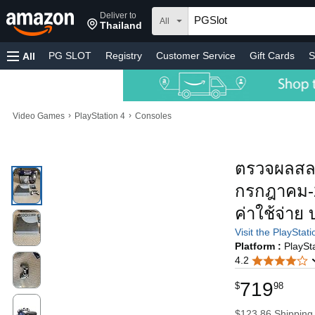
Deliver to
All
Thailand
PG SLOT
Registry
Customer Service
Gift Cards
S
All
›
›
Video Games
PlayStation 4
Consoles
ตรวจผลสลา
กรกฎาคม-2
ค่าใช้จ่าย
Visit the PlayStat
Platform :
PlaySt
4.2
719
$
98
$123.86 Shipping