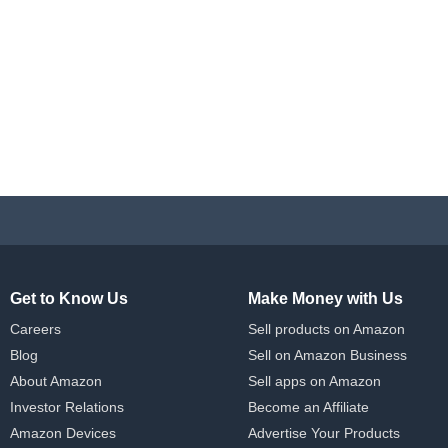
Get to Know Us
Make Money with Us
Careers
Sell products on Amazon
Blog
Sell on Amazon Business
About Amazon
Sell apps on Amazon
Investor Relations
Become an Affiliate
Amazon Devices
Advertise Your Products