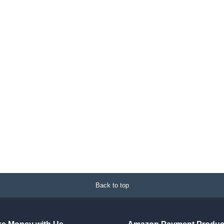
Back to top