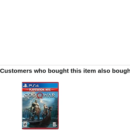
Customers who bought this item also bough