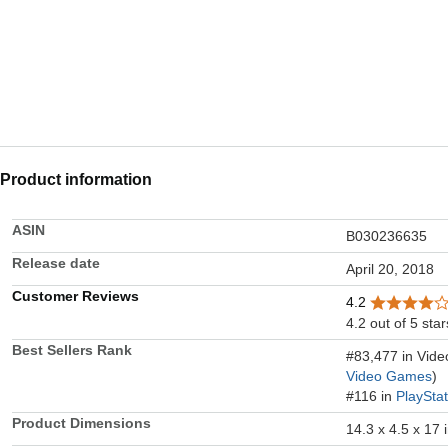
Product information
ASIN
B030236635
Release date
April 20, 2018
Customer Reviews
4.2
4.2 out of 5 star
Best Sellers Rank
#83,477 in Vid
Video Games
)
#116 in
PlaySta
Product Dimensions
14.3 x 4.5 x 17