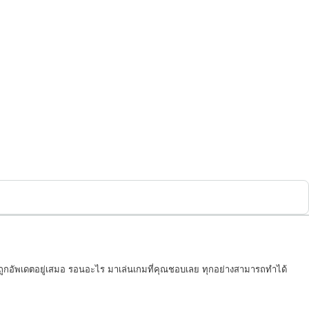
่ถูกอัพเดตอยู่เสมอ รอนอะไร มาเล่นเกมที่คุณชอบเลย ทุกอย่างสามารถทำได้