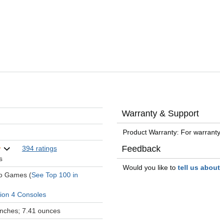
Warranty & Support
Product Warranty: For warranty
Feedback
394 ratings
s
Would you like to
tell us abou
eo Games (
See Top 100 in
tion 4 Consoles
 inches; 7.41 ounces