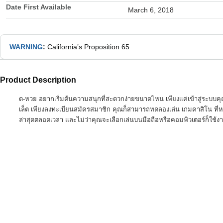
Date First Available
March 6, 2018
WARNING
:
California’s Proposition 65
Product Description
ด-หวย อยากเริ่มต้นความสนุกที่สะดวกง่ายขนาดไหน เพียงแค่เข้าสู่ระบบคุ
เล็ต เพียงลงทะเบียนสมัครสมาชิก คุณก็สามารถทดลองเล่น เกมคาสิโน ที่
ล่าสุดตลอดเวลา และไม่ว่าคุณจะเลือกเล่นบนมือถือหรือคอมพิวเตอร์ก็ใช้งา