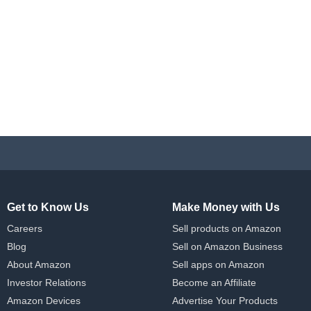
Get to Know Us
Make Money with Us
Careers
Sell products on Amazon
Blog
Sell on Amazon Business
About Amazon
Sell apps on Amazon
Investor Relations
Become an Affiliate
Amazon Devices
Advertise Your Products