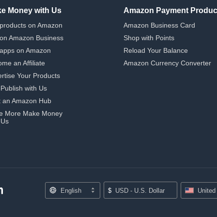
e Money with Us
Amazon Payment Produc
 products on Amazon
Amazon Business Card
 on Amazon Business
Shop with Points
 apps on Amazon
Reload Your Balance
me an Affiliate
Amazon Currency Converter
rtise Your Products
-Publish with Us
t an Amazon Hub
e More Make Money
 Us
English
$
USD - U.S. Dollar
United