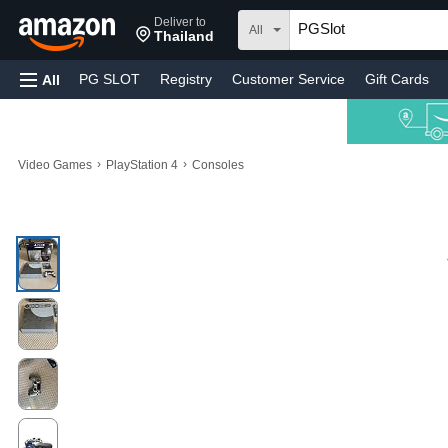
Deliver to
All
Thailand
PG SLOT
Registry
Customer Service
Gift Cards
All
›
›
Video Games
PlayStation 4
Consoles