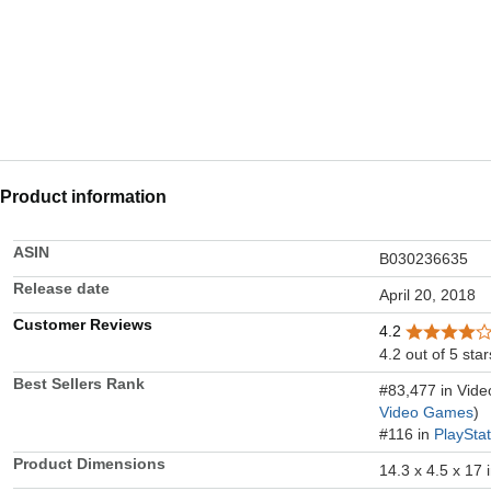
Product information
ASIN
B030236635
Release date
April 20, 2018
Customer Reviews
4.2
4.2 out of 5 star
Best Sellers Rank
#83,477 in Vid
Video Games
)
#116 in
PlaySta
Product Dimensions
14.3 x 4.5 x 17