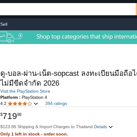
Sell
ดู-บอล-ผ่าน-เน็ต-sopcast ลงทะเบียนมือถือไ
ไม่มีขีดจำกัด 2026
Visit the PlayStation Store
Platform :
PlayStation 4
4.2
394 ratings
719
$
98
$123.86 Shipping & Import Charges to Thailand
Details
Only 1 left in stock - order soon.