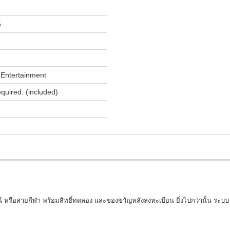
5
Entertainment
equired. (included)
น์ หรือสายกีฬา พร้อมสิทธิ์ทดลอง และของขวัญหลังลงทะเบียน ยิ่งไปกว่านั้น ระบบ A