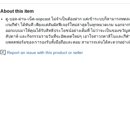
About this item
ดู-บอล-ผ่าน-เน็ต-sopcast ไม่จำเป็นต้องฝาก แค่เข้าระบบก็สามารถทดลอ
เกมกีฬา ได้ทันที เพียงแค่สัมผัสฟีเจอร์ใหม่ล่าสุดในทุกหมวดเกม นอกจา
ออกแบบมาให้คุณได้รับสิทธิประโยชน์อย่างเต็มที่ ไม่ว่าจะเป็นของขวั
สัปดาห์ และกิจกรรมรายวันที่จะอัพเดตใหม่ๆ เอาใจสาวกคาสิโนและกี
แพลตฟอร์มของเรารองรับทั้งมือถือและคอม สามารถเล่นได้สะดวกอย่างล
Report an issue with this product or seller