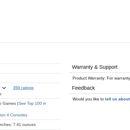
Warranty & Support
Product Warranty: For warranty
Feedback
394 ratings
s
Would you like to
tell us abou
eo Games (
See Top 100 in
tion 4 Consoles
 inches; 7.41 ounces