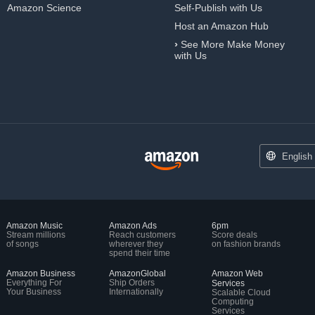
Amazon Science
Self-Publish with Us
Host an Amazon Hub
›
See More Make Money
with Us
English
Amazon Music
Amazon Ads
6pm
Stream millions
Reach customers
Score deals
of songs
wherever they
on fashion brands
spend their time
Amazon Business
AmazonGlobal
Amazon Web
Everything For
Ship Orders
Services
Your Business
Internationally
Scalable Cloud
Computing
Services