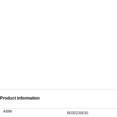
Product information
ASIN
B030236635