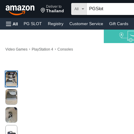
Deliver to
All
Thailand
PG SLOT
Registry
Customer Service
Gift Cards
All
›
›
Video Games
PlayStation 4
Consoles