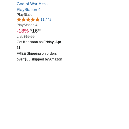
God of War Hits -
PlayStation 4
PlayStation
11,442
PlayStation 4
-18%
16
$
43
List:
$19.99
Get it as soon as
Friday, Apr
11
FREE Shipping on orders
over $35 shipped by Amazon