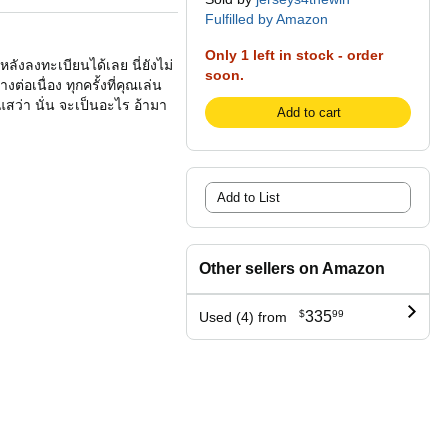
Fulfilled by Amazon
Only 1 left in stock - order
ังลงทะเบียนได้เลย นี่ยังไม่
soon.
ต่อเนื่อง ทุกครั้งที่คุณเล่น
ะแสว่า นั่น จะเป็นอะไร อ้ามา
Add to cart
Add to List
Other sellers on Amazon
$
335
99
Used (4) from