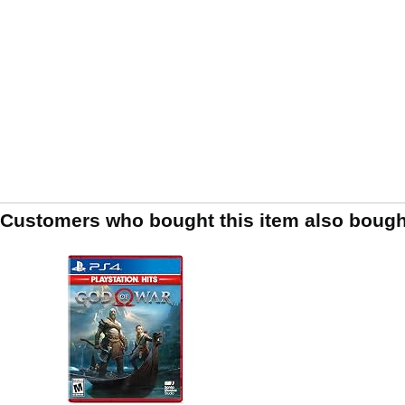
Customers who bought this item also bough