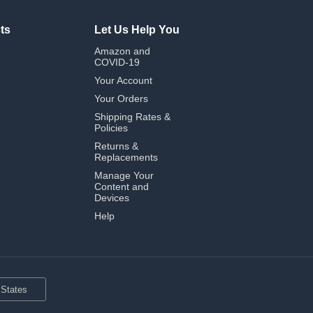
ts
Let Us Help You
Amazon and
COVID-19
Your Account
Your Orders
Shipping Rates &
Policies
Returns &
Replacements
Manage Your
Content and
Devices
Help
 States