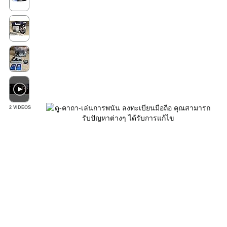
2 VIDEOS