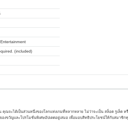
5
Entertainment
equired. (included)
น คุณจะได้เป็นส่วนหนึ่งของโลกแห่งเกมที่หลากหลาย ไม่ว่าจะเป็น สล็อต รูเล็ต ห
ีของขวัญและโปรโมชั่นพิเศษอัปเดตอยู่เสมอ เพื่อมอบสิทธิประโยชน์ให้กับสมาชิกทุก