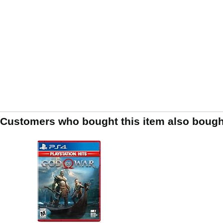
Customers who bought this item also bough