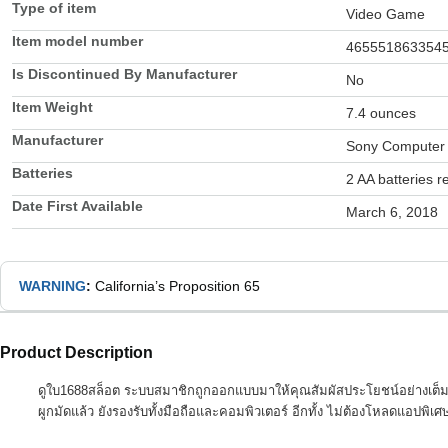
Type of item
Video Game
Item model number
465551863354
Is Discontinued By Manufacturer
No
Item Weight
7.4 ounces
Manufacturer
Sony Computer 
Batteries
2 AA batteries r
Date First Available
March 6, 2018
WARNING
:
California’s Proposition 65
Product Description
ดูใบ1688สล็อต ระบบสมาชิกถูกออกแบบมาให้คุณสัมผัสประโยชน์อย่างเต็มที
ผูกมัดแล้ว ยังรองรับทั้งมือถือและคอมพิวเตอร์ อีกทั้ง ไม่ต้องโหลดแอปพิ