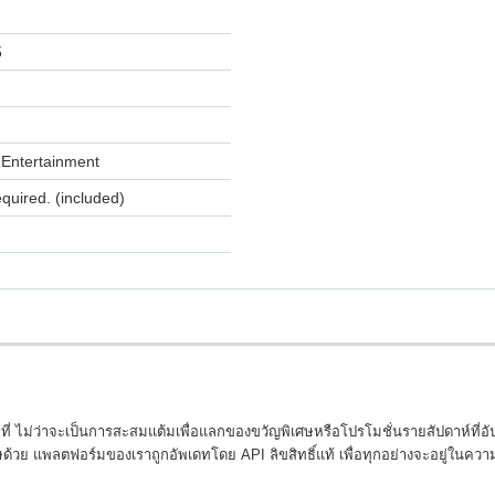
5
Entertainment
equired. (included)
่ ไม่ว่าจะเป็นการสะสมแต้มเพื่อแลกของขวัญพิเศษหรือโปรโมชั่นรายสัปดาห์ที่อั
เศษด้วย แพลตฟอร์มของเราถูกอัพเดทโดย API ลิขสิทธิ์แท้ เพื่อทุกอย่างจะอยู่ในคว