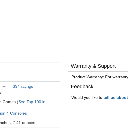
Warranty & Support
Product Warranty: For warranty
Feedback
394 ratings
s
Would you like to
tell us abou
eo Games (
See Top 100 in
tion 4 Consoles
 inches; 7.41 ounces