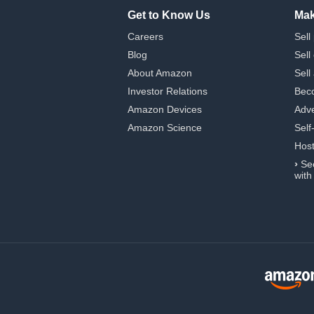
Get to Know Us
Mak
Careers
Sell
Blog
Sell
About Amazon
Sell
Investor Relations
Beco
Amazon Devices
Adve
Amazon Science
Self
Hos
›
Se
with