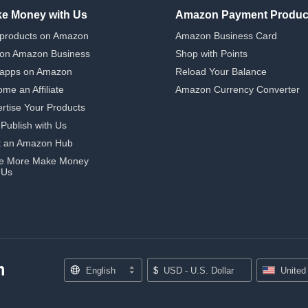
e Money with Us
Amazon Payment Produc
 products on Amazon
Amazon Business Card
 on Amazon Business
Shop with Points
 apps on Amazon
Reload Your Balance
me an Affiliate
Amazon Currency Converter
rtise Your Products
-Publish with Us
t an Amazon Hub
e More Make Money
 Us
English
$
USD - U.S. Dollar
United