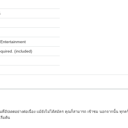
5
Entertainment
equired. (included)
ที่อัปเดตอย่างต่อเนื่อง แม้ยังไม่ได้สมัคร คุณก็สามารถ เข้าชม นอกจากนั้น ทุกครั้
ริ่มต้น