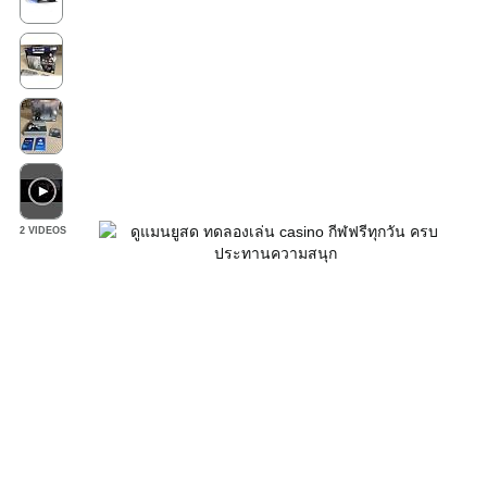
2 VIDEOS