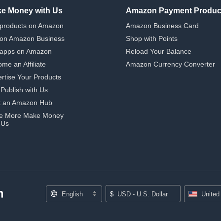
e Money with Us
Amazon Payment Produc
 products on Amazon
Amazon Business Card
 on Amazon Business
Shop with Points
 apps on Amazon
Reload Your Balance
me an Affiliate
Amazon Currency Converter
rtise Your Products
-Publish with Us
t an Amazon Hub
e More Make Money
 Us
English
$
USD - U.S. Dollar
United