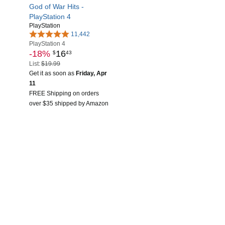
God of War Hits -
PlayStation 4
PlayStation
11,442
PlayStation 4
-18%
16
$
43
List:
$19.99
Get it as soon as
Friday, Apr
11
FREE Shipping on orders
over $35 shipped by Amazon