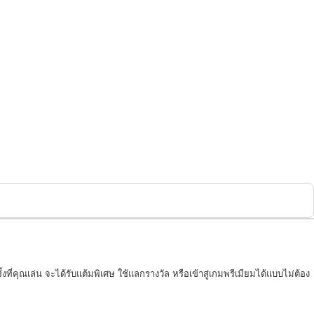
งที่คุณเล่น จะได้รับแต้มพิเศษ ใช้แลกรางวัล หรือเข้าสู่เกมพรีเมียมได้แบบไม่ต้อง