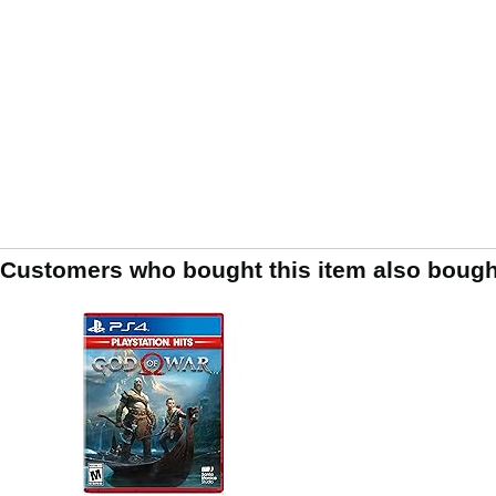
Customers who bought this item also bough