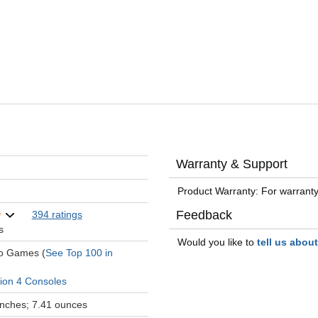
Warranty & Support
Product Warranty: For warranty
Feedback
394 ratings
s
Would you like to
tell us abou
eo Games (
See Top 100 in
tion 4 Consoles
 inches; 7.41 ounces