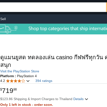
Sell
ดูแมนยูสด ทดลองเล่น casino กีฬฟรีทุกว
สนุก
Visit the PlayStation Store
Platform :
PlayStation 4
4.2
394 ratings
719
$
98
$123.86 Shipping & Import Charges to Thailand
Details
Only 1 left in stock - order soon.