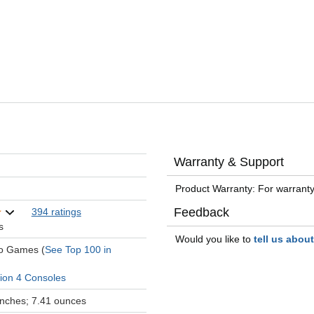
Warranty & Support
Product Warranty: For warranty
Feedback
394 ratings
s
Would you like to
tell us abou
eo Games (
See Top 100 in
tion 4 Consoles
 inches; 7.41 ounces