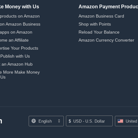
e Money with Us
Amazon Payment Produc
 products on Amazon
Amazon Business Card
 on Amazon Business
Shop with Points
 apps on Amazon
Reload Your Balance
me an Affiliate
Amazon Currency Converter
rtise Your Products
-Publish with Us
t an Amazon Hub
e More Make Money
 Us
English
$
USD - U.S. Dollar
United