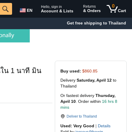
0
Returns
Hello, sign in
EN
& Orders
Cart
Account & Lists
Get free shipping to Thailand
ใน 1 นาที มิน
Buy used:
$860.85
Delivery
Saturday, April 12
to
Thailand
Or fastest delivery
Thursday,
April 10
. Order within
16 hrs 8
mins
Deliver to
Thailand
Used: Very Good
|
Details
Sold by
jerseys4thewin