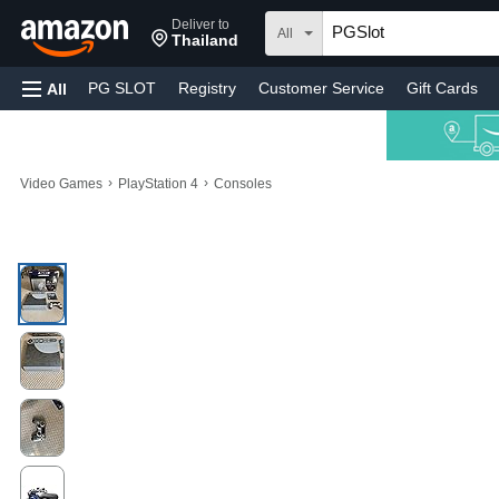
Deliver to
All
Thailand
PG SLOT
Registry
Customer Service
Gift Cards
All
›
›
Video Games
PlayStation 4
Consoles