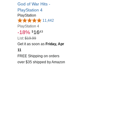
God of War Hits -
PlayStation 4
PlayStation
11,442
PlayStation 4
-18%
16
$
43
List:
$19.99
Get it as soon as
Friday, Apr
11
FREE Shipping on orders
over $35 shipped by Amazon