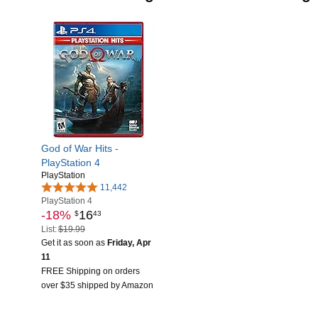
God of War Hits -
PlayStation 4
PlayStation
11,442
PlayStation 4
-18%
16
$
43
List:
$19.99
Get it as soon as
Friday, Apr
11
FREE Shipping on orders
over $35 shipped by Amazon