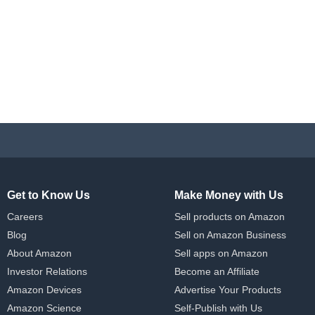
Get to Know Us
Make Money with Us
Careers
Sell products on Amazon
Blog
Sell on Amazon Business
About Amazon
Sell apps on Amazon
Investor Relations
Become an Affiliate
Amazon Devices
Advertise Your Products
Amazon Science
Self-Publish with Us