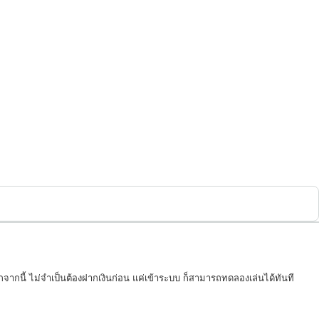
กจากนี้ ไม่จำเป็นต้องฝากเงินก่อน แค่เข้าระบบ ก็สามารถทดลองเล่นได้ทันที