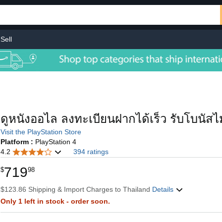
Sell
ดูหนังออไล ลงทะเบียนฝากได้เร็ว รับโบนัสไ
Visit the PlayStation Store
Platform :
PlayStation 4
4.2
394 ratings
719
$
98
$123.86 Shipping & Import Charges to Thailand
Details
Only 1 left in stock - order soon.