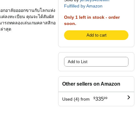
Fulfilled by Amazon
ะออกอาลัยอออกขานกับโลกแห่ง
งแค่ลงทะเบียน คุณจะได้สัมผัส
Only 1 left in stock - order
 สามารถทดลองเล่นเกมคลาสสิกอ
soon.
ล่าสุด
Add to cart
Add to List
Other sellers on Amazon
$
335
99
Used (4) from