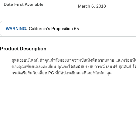
Date First Available
March 6, 2018
WARNING
:
California’s Proposition 65
Product Description
ดูหนังออนไลลน์ ถ้าคุณกำลังมองหาความบันเทิงที่หลากหลาย และพร้อมที่จ
ของคุณเพียงแค่ลงทะเบียน คุณจะได้สัมผัสประสบการณ์ เล่นฟรี สุดมันส์ โ
กระตือรือร้นกับสล็อต PG ที่มีอัปเดตธีมและฟีเจอร์ใหม่ล่าสุด