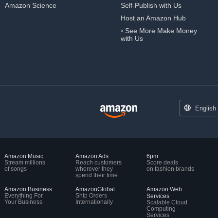
Amazon Science
Self-Publish with Us
Host an Amazon Hub
›
See More Make Money
with Us
English
Amazon Music
Amazon Ads
6pm
Stream millions
Reach customers
Score deals
of songs
wherever they
on fashion brands
spend their time
Amazon Business
AmazonGlobal
Amazon Web
Everything For
Ship Orders
Services
Your Business
Internationally
Scalable Cloud
Computing
Services