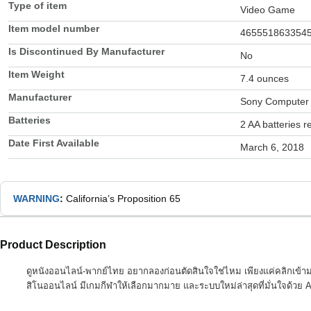
Type of item
Video Game
Item model number
465551863354
Is Discontinued By Manufacturer
No
Item Weight
7.4 ounces
Manufacturer
Sony Computer 
Batteries
2 AA batteries r
Date First Available
March 6, 2018
WARNING
:
California’s Proposition 65
Product Description
ดูหนังออนไลน์-พากย์ไทย อยากลองก่อนตัดสินใจใช่ไหม เพียงแค่คลิกเข้า
สิโนออนไลน์ มีเกมกีฬาให้เลือกมากมาย และระบบใหม่ล่าสุดที่มั่นใจด้วย API ล