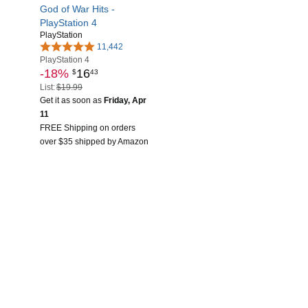
God of War Hits -
PlayStation 4
PlayStation
11,442
PlayStation 4
-18%
16
$
43
List:
$19.99
Get it as soon as
Friday, Apr
11
FREE Shipping on orders
over $35 shipped by Amazon