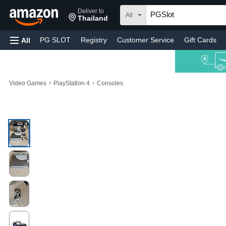
Deliver to
All
Thailand
PG SLOT
Registry
Customer Service
Gift Cards
All
›
›
Video Games
PlayStation 4
Consoles