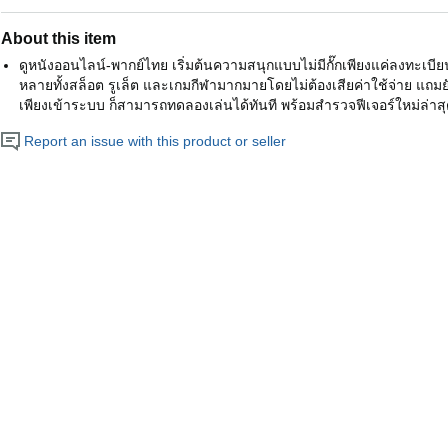
About this item
ดูหนังออนไลน์-พากย์ไทย เริ่มต้นความสนุกแบบไม่มีกั๊กเพียงแค่ลงทะเบี
หลายทั้งสล็อต รูเล็ต และเกมกีฬามากมายโดยไม่ต้องเสียค่าใช้จ่าย แถมย
เพียงเข้าระบบ ก็สามารถทดลองเล่นได้ทันที พร้อมสำรวจฟีเจอร์ใหม่ล่า
Report an issue with this product or seller