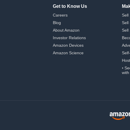
Get to Know Us
Mak
Careers
Sell
Blog
Sell
About Amazon
Sell
Investor Relations
Beco
Amazon Devices
Adve
Amazon Science
Self
Hos
›
Se
with