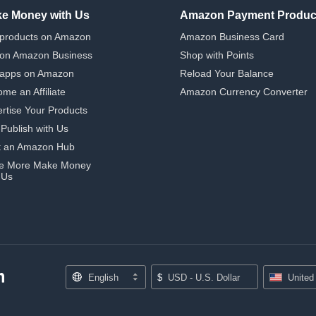
e Money with Us
Amazon Payment Produc
 products on Amazon
Amazon Business Card
 on Amazon Business
Shop with Points
 apps on Amazon
Reload Your Balance
me an Affiliate
Amazon Currency Converter
rtise Your Products
-Publish with Us
t an Amazon Hub
e More Make Money
 Us
English
$
USD - U.S. Dollar
United