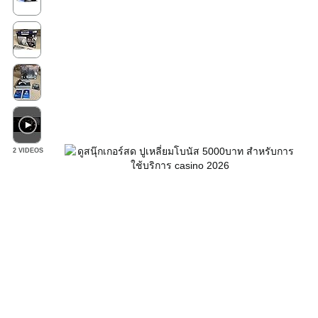
2 VIDEOS