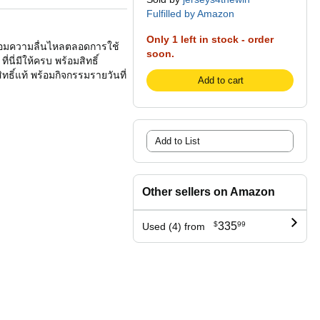
Fulfilled by Amazon
Only 1 left in stock - order
ร้อมความลื่นไหลตลอดการใช้
soon.
นี่มีให้ครบ พร้อมสิทธิ์
ธิ์แท้ พร้อมกิจกรรมรายวันที่
Add to cart
Add to List
Other sellers on Amazon
$
335
99
Used (4) from