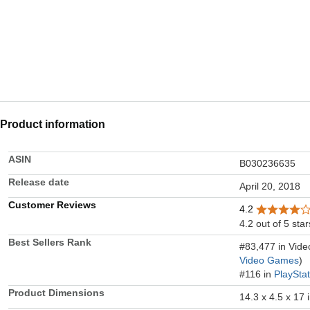
Product information
ASIN
B030236635
Release date
April 20, 2018
Customer Reviews
4.2
4.2 out of 5 star
Best Sellers Rank
#83,477 in Vid
Video Games
)
#116 in
PlaySta
Product Dimensions
14.3 x 4.5 x 17