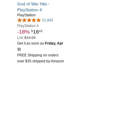
God of War Hits -
PlayStation 4
PlayStation
11,442
PlayStation 4
-18%
16
$
43
List:
$19.99
Get it as soon as
Friday, Apr
11
FREE Shipping on orders
over $35 shipped by Amazon