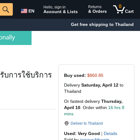
0
Returns
Hello, sign in
EN
& Orders
Cart
Account & Lists
Get free shipping to Thailand
หรับการใช้บริการ
Buy used:
$860.85
Delivery
Saturday, April 12
to
Thailand
Or fastest delivery
Thursday,
April 10
. Order within
16 hrs 8
mins
Deliver to
Thailand
Used: Very Good
|
Details
Sold by
jerseys4thewin