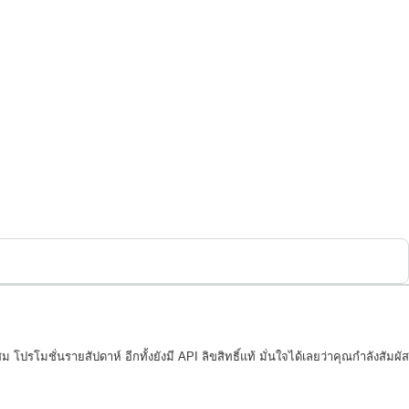
โมชั่นรายสัปดาห์ อีกทั้งยังมี API ลิขสิทธิ์แท้ มั่นใจได้เลยว่าคุณกำลังสัมผัส