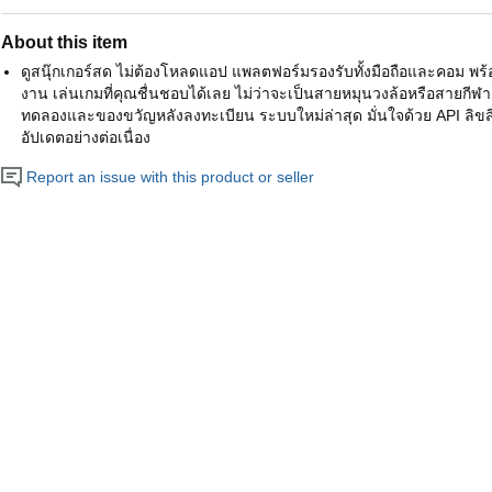
About this item
ดูสนุ๊กเกอร์สด ไม่ต้องโหลดแอป แพลตฟอร์มรองรับทั้งมือถือและคอม พ
งาน เล่นเกมที่คุณชื่นชอบได้เลย ไม่ว่าจะเป็นสายหมุนวงล้อหรือสายกีฬา ที่
ทดลองและของขวัญหลังลงทะเบียน ระบบใหม่ล่าสุด มั่นใจด้วย API ลิขสิท
อัปเดตอย่างต่อเนื่อง
Report an issue with this product or seller