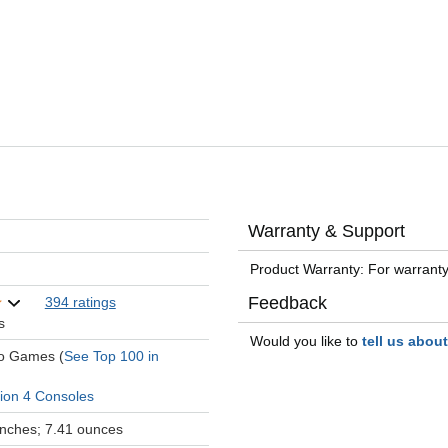
Warranty & Support
Product Warranty: For warranty
Feedback
394 ratings
s
Would you like to
tell us abou
eo Games (
See Top 100 in
tion 4 Consoles
 inches; 7.41 ounces