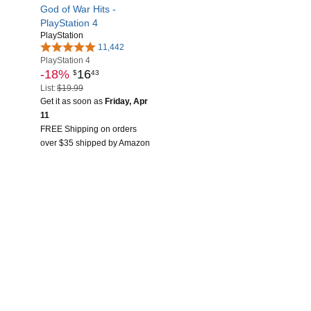
God of War Hits -
PlayStation 4
PlayStation
11,442
PlayStation 4
-18%
16
$
43
List:
$19.99
Get it as soon as
Friday, Apr
11
FREE Shipping on orders
over $35 shipped by Amazon