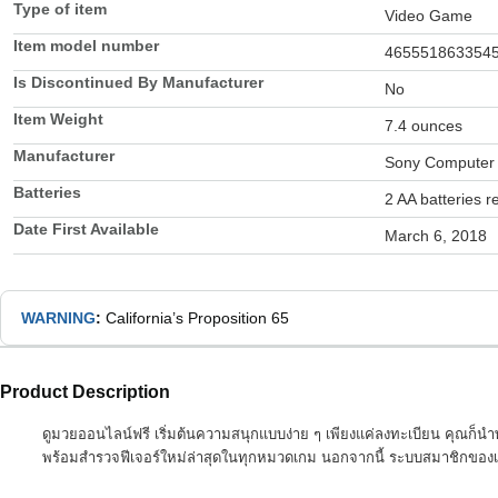
Type of item
Video Game
Item model number
465551863354
Is Discontinued By Manufacturer
No
Item Weight
7.4 ounces
Manufacturer
Sony Computer 
Batteries
2 AA batteries r
Date First Available
March 6, 2018
WARNING
:
California’s Proposition 65
Product Description
ดูมวยออนไลน์ฟรี เริ่มต้นความสนุกแบบง่าย ๆ เพียงแค่ลงทะเบียน คุณก็นำ
พร้อมสำรวจฟีเจอร์ใหม่ล่าสุดในทุกหมวดเกม นอกจากนี้ ระบบสมาชิกของเราก