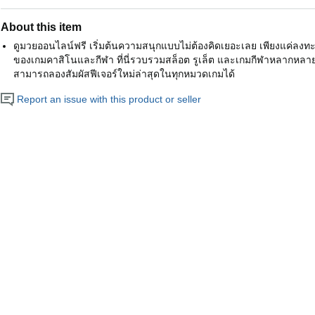
About this item
ดูมวยออนไลน์ฟรี เริ่มต้นความสนุกแบบไม่ต้องคิดเยอะเลย เพียงแค่ลงทะเ
ของเกมคาสิโนและกีฬา ที่นี่รวบรวมสล็อต รูเล็ต และเกมกีฬาหลากหลาย แ
สามารถลองสัมผัสฟีเจอร์ใหม่ล่าสุดในทุกหมวดเกมได้
Report an issue with this product or seller