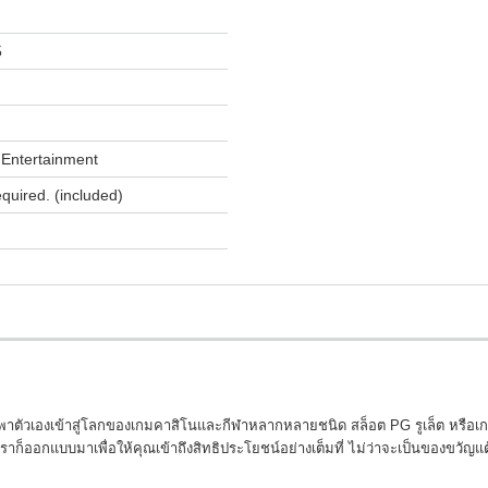
5
Entertainment
equired. (included)
พาตัวเองเข้าสู่โลกของเกมคาสิโนและกีฬาหลากหลายชนิด สล็อต PG รูเล็ต หรือเกมก
็ออกแบบมาเพื่อให้คุณเข้าถึงสิทธิประโยชน์อย่างเต็มที่ ไม่ว่าจะเป็นของขวัญแ