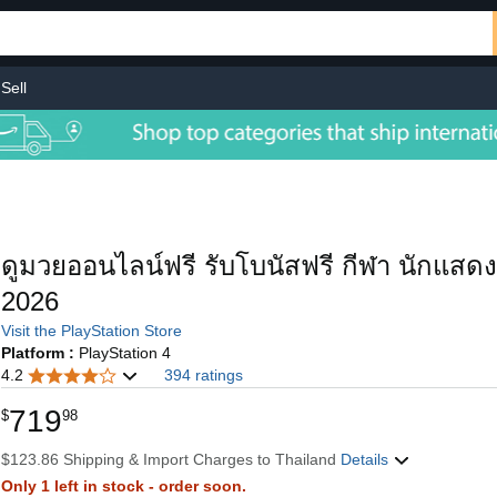
Sell
ดูมวยออนไลน์ฟรี รับโบนัสฟรี กีฬา นักแสด
2026
Visit the PlayStation Store
Platform :
PlayStation 4
4.2
394 ratings
719
$
98
$123.86 Shipping & Import Charges to Thailand
Details
Only 1 left in stock - order soon.