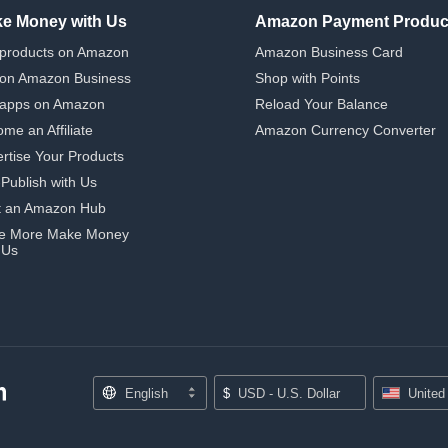
e Money with Us
Amazon Payment Produc
 products on Amazon
Amazon Business Card
 on Amazon Business
Shop with Points
 apps on Amazon
Reload Your Balance
me an Affiliate
Amazon Currency Converter
rtise Your Products
-Publish with Us
t an Amazon Hub
e More Make Money
 Us
English
$
USD - U.S. Dollar
United