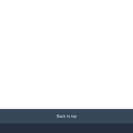
Back to top