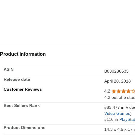
Product information
ASIN
B030236635
Release date
April 20, 2018
Customer Reviews
4.2
4.2 out of 5 star
Best Sellers Rank
#83,477 in Vid
Video Games
)
#116 in
PlaySta
Product Dimensions
14.3 x 4.5 x 17