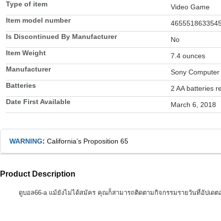
Type of item
Video Game
Item model number
465551863354
Is Discontinued By Manufacturer
No
Item Weight
7.4 ounces
Manufacturer
Sony Computer 
Batteries
2 AA batteries r
Date First Available
March 6, 2018
WARNING
:
California’s Proposition 65
Product Description
ดูบอล66-a แม้ยังไม่ได้สมัคร คุณก็สามารถติดตามกิจกรรมรายวันที่อัปเดตอย่