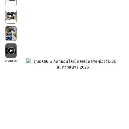
2 VIDEOS