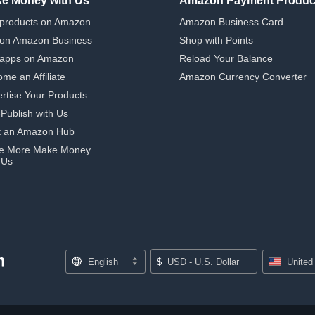
e Money with Us
Amazon Payment Produc
 products on Amazon
Amazon Business Card
 on Amazon Business
Shop with Points
 apps on Amazon
Reload Your Balance
me an Affiliate
Amazon Currency Converter
rtise Your Products
-Publish with Us
t an Amazon Hub
e More Make Money
 Us
English
$
USD - U.S. Dollar
United