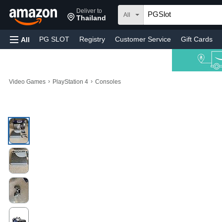
Deliver to
All
Thailand
PG SLOT
Registry
Customer Service
Gift Cards
All
›
›
Video Games
PlayStation 4
Consoles