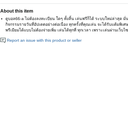
About this item
ดูบอล66-a ไม่ต้องลงทะเบียน ใดๆ ทั้งสิ้น เล่นฟรีก็ได้ ระบบใหม่ล่าสุด มั่
กิจกรรมรายวันที่อัปเดตอย่างต่อเนื่อง ทุกครั้งที่คุณเล่น จะได้รับแต้มพิเศ
พรีเมียมได้แบบไม่ต้องจ่ายเพิ่ม เล่นได้ทุกที่ ทุกเวลา เพราะเล่นผ่านเว็บไซ
Report an issue with this product or seller