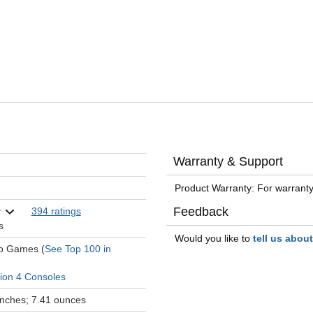
Warranty & Support
Product Warranty: For warranty
Feedback
394 ratings
s
Would you like to
tell us abou
eo Games (
See Top 100 in
tion 4 Consoles
 inches; 7.41 ounces