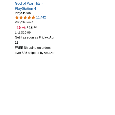
God of War Hits -
PlayStation 4
PlayStation
11,442
PlayStation 4
-18%
16
$
43
List:
$19.99
Get it as soon as
Friday, Apr
11
FREE Shipping on orders
over $35 shipped by Amazon