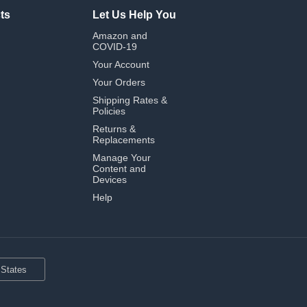
ts
Let Us Help You
Amazon and
COVID-19
Your Account
Your Orders
Shipping Rates &
Policies
Returns &
Replacements
Manage Your
Content and
Devices
Help
 States