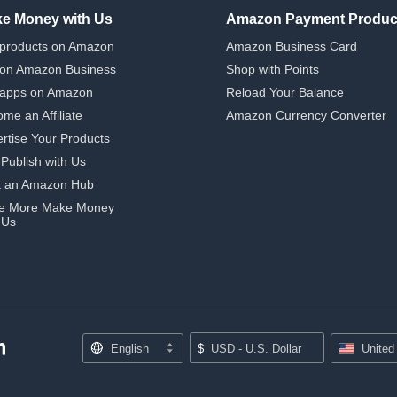
e Money with Us
Amazon Payment Produc
 products on Amazon
Amazon Business Card
 on Amazon Business
Shop with Points
 apps on Amazon
Reload Your Balance
me an Affiliate
Amazon Currency Converter
rtise Your Products
-Publish with Us
t an Amazon Hub
e More Make Money
 Us
English
$
USD - U.S. Dollar
United