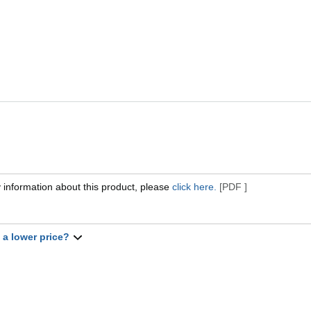
 information about this product, please
click here.
[PDF ]
t a lower price?