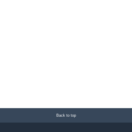
Back to top