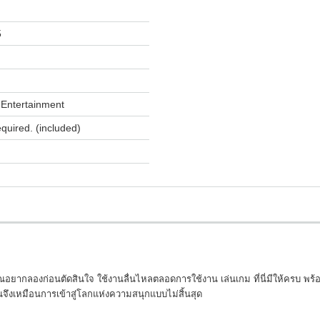
5
Entertainment
equired. (included)
อยากลองก่อนตัดสินใจ ใช้งานลื่นไหลตลอดการใช้งาน เล่นเกม ที่นี่มีให้ครบ พร้
 มันจึงเหมือนการเข้าสู่โลกแห่งความสนุกแบบไม่สิ้นสุด