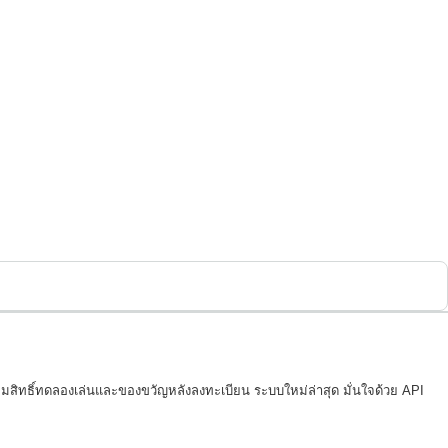
อมสิทธิ์ทดลองเล่นและของขวัญหลังลงทะเบียน ระบบใหม่ล่าสุด มั่นใจด้วย API