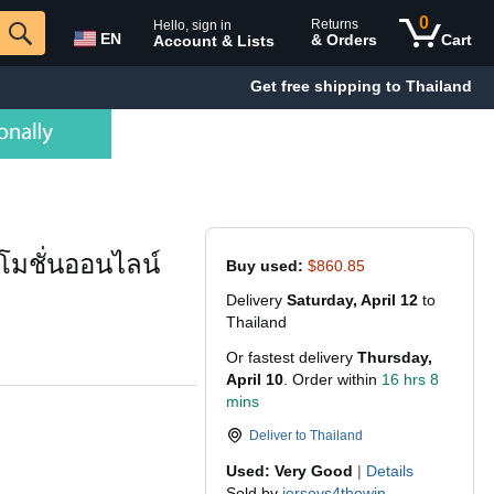
0
Returns
Hello, sign in
EN
& Orders
Cart
Account & Lists
Get free shipping to Thailand
โมชั่นออนไลน์
Buy used:
$860.85
Delivery
Saturday, April 12
to
Thailand
Or fastest delivery
Thursday,
April 10
. Order within
16 hrs 8
mins
Deliver to
Thailand
Used: Very Good
|
Details
Sold by
jerseys4thewin