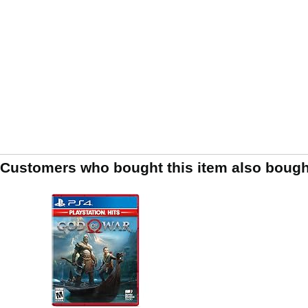
Customers who bought this item also bough