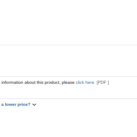
 information about this product, please
click here.
[PDF ]
t a lower price?