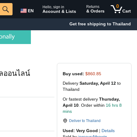
0
Returns
Hello, sign in
EN
& Orders
Cart
Account & Lists
Get free shipping to Thailand
อลออนไลน์
Buy used:
$860.85
Delivery
Saturday, April 12
to
Thailand
Or fastest delivery
Thursday,
April 10
. Order within
16 hrs 8
mins
Deliver to
Thailand
Used: Very Good
|
Details
Sold by
jerseys4thewin