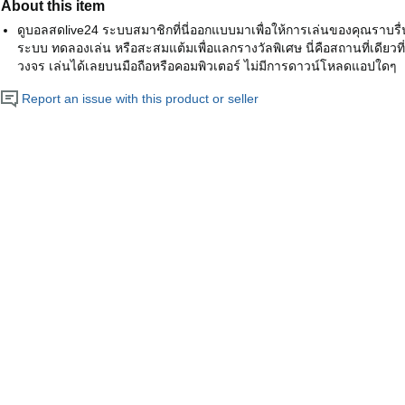
About this item
ดูบอลสดlive24 ระบบสมาชิกที่นี่ออกแบบมาเพื่อให้การเล่นของคุณราบรื่น
ระบบ ทดลองเล่น หรือสะสมแต้มเพื่อแลกรางวัลพิเศษ นี่คือสถานที่เดียว
วงจร เล่นได้เลยบนมือถือหรือคอมพิวเตอร์ ไม่มีการดาวน์โหลดแอปใดๆ
Report an issue with this product or seller