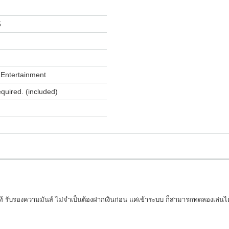
5
Entertainment
equired. (included)
ิ์แท้ รับรองความมันส์ ไม่จำเป็นต้องฝากเงินก่อน แค่เข้าระบบ ก็สามารถทดลองเล่น