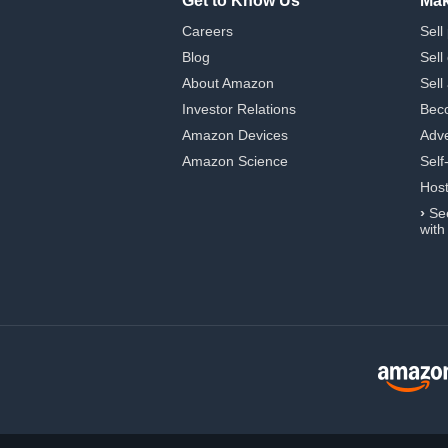
Get to Know Us
Mak
Careers
Sell
Blog
Sell
About Amazon
Sell
Investor Relations
Beco
Amazon Devices
Adve
Amazon Science
Self
Hos
›
Se
with