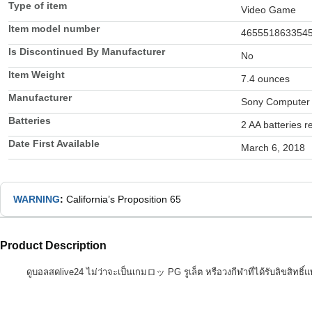
Type of item
Video Game
Item model number
465551863354
Is Discontinued By Manufacturer
No
Item Weight
7.4 ounces
Manufacturer
Sony Computer 
Batteries
2 AA batteries r
Date First Available
March 6, 2018
WARNING
:
California’s Proposition 65
Product Description
ดูบอลสดlive24 ไม่ว่าจะเป็นเกมロッ PG รูเล็ต หรือวงกีฬาที่ได้รับลิขสิทธ