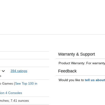
Warranty & Support
Product Warranty: For warranty
Feedback
394 ratings
s
Would you like to
tell us abou
eo Games (
See Top 100 in
tion 4 Consoles
 inches; 7.41 ounces