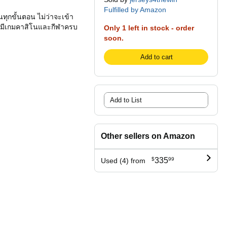
Fulfilled by Amazon
ทุกขั้นตอน ไม่ว่าจะเข้า
ที่มีเกมคาสิโนและกีฬาครบ
Only 1 left in stock - order
soon.
Add to cart
Add to List
Other sellers on Amazon
$
335
99
Used (4) from