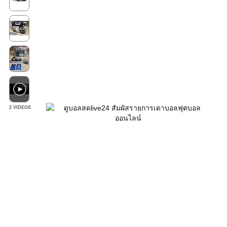
2 VIDEOS