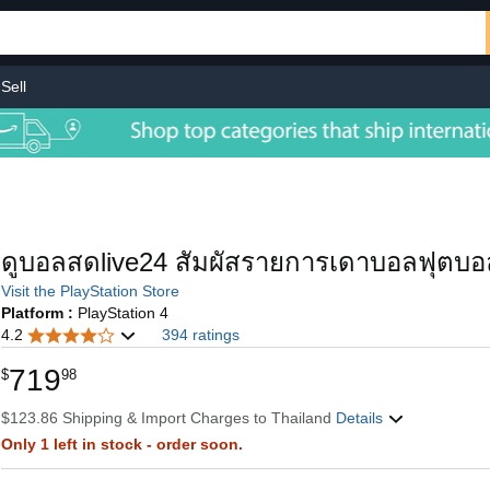
Sell
ดูบอลสดlive24 สัมผัสรายการเดาบอลฟุตบ
Visit the PlayStation Store
Platform :
PlayStation 4
4.2
394 ratings
719
$
98
$123.86 Shipping & Import Charges to Thailand
Details
Only 1 left in stock - order soon.