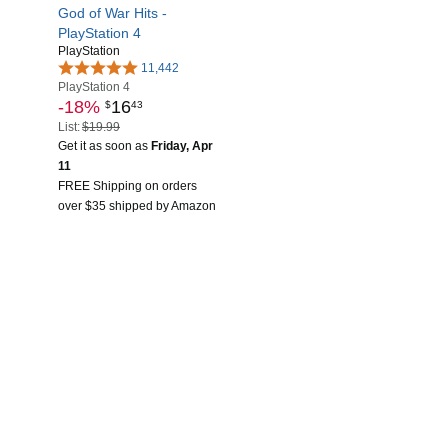
God of War Hits -
PlayStation 4
PlayStation
11,442
PlayStation 4
-18%
16
$
43
List:
$19.99
Get it as soon as
Friday, Apr
11
FREE Shipping on orders
over $35 shipped by Amazon