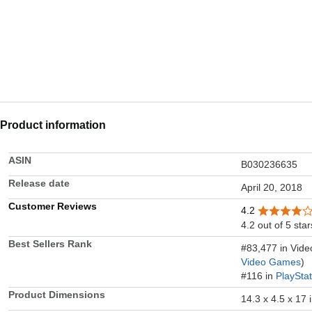
Product information
ASIN
B030236635
Release date
April 20, 2018
Customer Reviews
4.2
4.2 out of 5 star
Best Sellers Rank
#83,477 in Vid
Video Games
)
#116 in
PlaySta
Product Dimensions
14.3 x 4.5 x 17