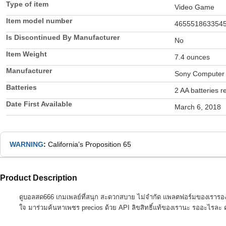
Type of item
Video Game
Item model number
465551863354
Is Discontinued By Manufacturer
No
Item Weight
7.4 ounces
Manufacturer
Sony Computer 
Batteries
2 AA batteries r
Date First Available
March 6, 2018
WARNING
:
California’s Proposition 65
Product Description
ดูบอลสด666 เกมเพลย์ที่สนุก สะดวกสบาย ไม่จำกัด แพลตฟอร์มของเรารอง
ใจ มาร่วมค้นหาเพชร precios ด้วย API ลิขสิทธิ์แท้ของเรานะ รออะไรละ 