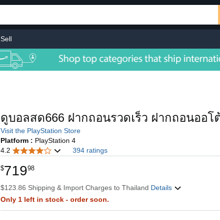
Sell
ดูบอลสด666 ฝากถอนรวดเร็ว ฝากถอนออโต้
Visit the PlayStation Store
Platform :
PlayStation 4
4.2
394 ratings
719
$
98
$123.86 Shipping & Import Charges to Thailand
Details
Only 1 left in stock - order soon.