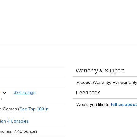
Warranty & Support
Product Warranty: For warranty
Feedback
394 ratings
s
Would you like to
tell us abou
eo Games (
See Top 100 in
tion 4 Consoles
 inches; 7.41 ounces