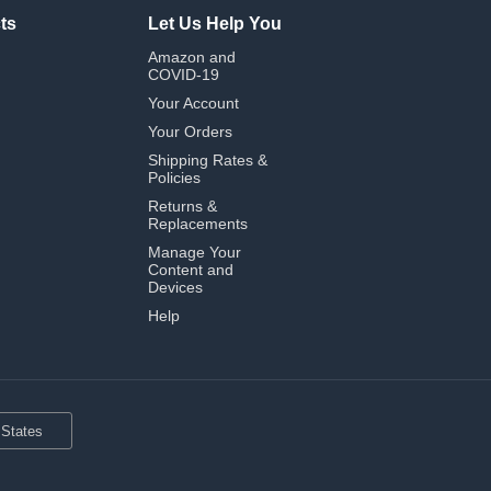
ts
Let Us Help You
Amazon and
COVID-19
Your Account
Your Orders
Shipping Rates &
Policies
Returns &
Replacements
Manage Your
Content and
Devices
Help
 States