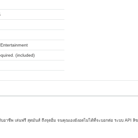
5
Entertainment
equired. (included)
ชีพ เล่นฟรี สุดมันส์ ถึงจุดอิ่ม จนคุณเองยังอดไม่ได้ที่จะบอกต่อ ระบบ API ลิขสิ