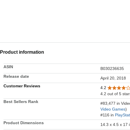
Product information
ASIN
B030236635
Release date
April 20, 2018
Customer Reviews
4.2
4.2 out of 5 star
Best Sellers Rank
#83,477 in Vid
Video Games
)
#116 in
PlaySta
Product Dimensions
14.3 x 4.5 x 17