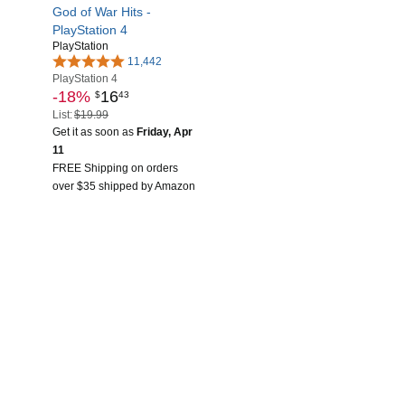
God of War Hits -
PlayStation 4
PlayStation
11,442
PlayStation 4
-18%
16
$
43
List:
$19.99
Get it as soon as
Friday, Apr
11
FREE Shipping on orders
over $35 shipped by Amazon