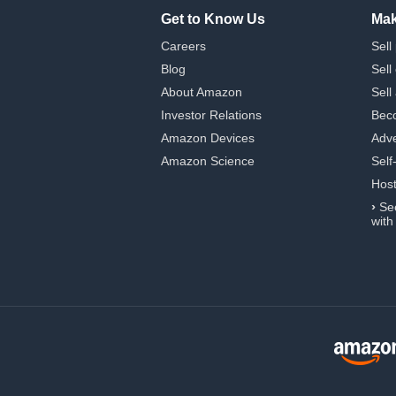
Get to Know Us
Mak
Careers
Sell
Blog
Sell
About Amazon
Sell
Investor Relations
Beco
Amazon Devices
Adve
Amazon Science
Self
Hos
›
Se
with