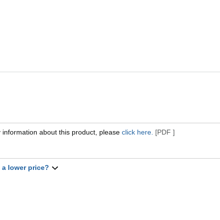
 information about this product, please
click here.
[PDF ]
t a lower price?