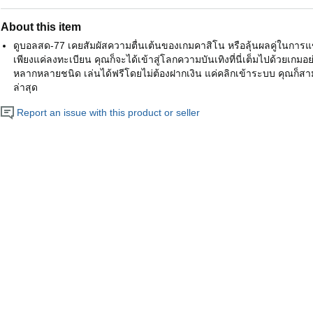
About this item
ดูบอลสด-77 เคยสัมผัสความตื่นเต้นของเกมคาสิโน หรือลุ้นผลคู่ในการแข
เพียงแค่ลงทะเบียน คุณก็จะได้เข้าสู่โลกความบันเทิงที่นี่เต็มไปด้วยเกมอ
หลากหลายชนิด เล่นได้ฟรีโดยไม่ต้องฝากเงิน แค่คลิกเข้าระบบ คุณก็สา
ล่าสุด
Report an issue with this product or seller