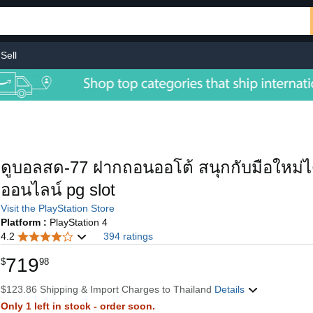
Sell
ดูบอลสด-77 ฝากถอนออโต้ สนุกกับมือใหม่ได้
ออนไลน์ pg slot
Visit the PlayStation Store
Platform :
PlayStation 4
4.2
394 ratings
719
$
98
$123.86 Shipping & Import Charges to Thailand
Details
Only 1 left in stock - order soon.