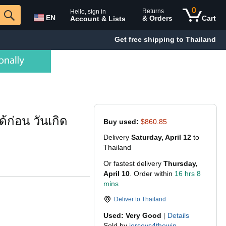
0
Returns
Hello, sign in
EN
& Orders
Cart
Account & Lists
Get free shipping to Thailand
ก่อน วันเกิด
Buy used:
$860.85
Delivery
Saturday, April 12
to
Thailand
Or fastest delivery
Thursday,
April 10
. Order within
16 hrs 8
mins
Deliver to
Thailand
Used: Very Good
|
Details
Sold by
jerseys4thewin