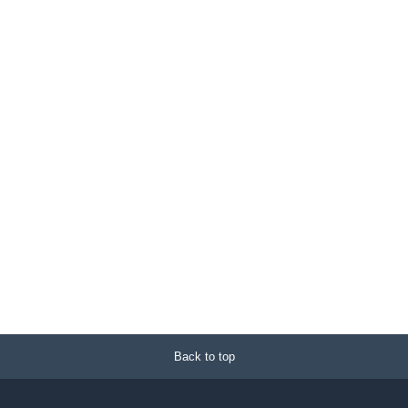
Back to top