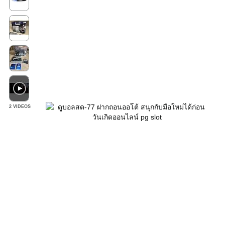
2 VIDEOS