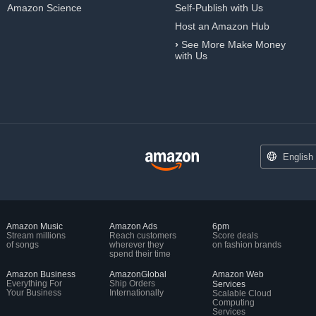
Amazon Science
Self-Publish with Us
Host an Amazon Hub
›
See More Make Money
with Us
English
Amazon Music
Amazon Ads
6pm
Stream millions
Reach customers
Score deals
of songs
wherever they
on fashion brands
spend their time
Amazon Business
AmazonGlobal
Amazon Web
Everything For
Ship Orders
Services
Your Business
Internationally
Scalable Cloud
Computing
Services