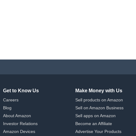
Get to Know Us
Make Money with Us
Careers
Sell products on Amazon
Blog
Sell on Amazon Business
About Amazon
Sell apps on Amazon
Investor Relations
Become an Affiliate
Amazon Devices
Advertise Your Products