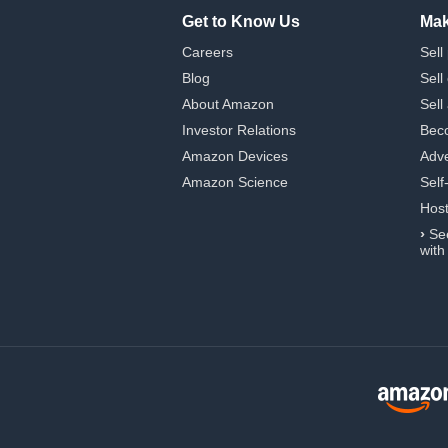
Get to Know Us
Mak
Careers
Sell
Blog
Sell
About Amazon
Sell
Investor Relations
Beco
Amazon Devices
Adve
Amazon Science
Self
Hos
›
Se
with