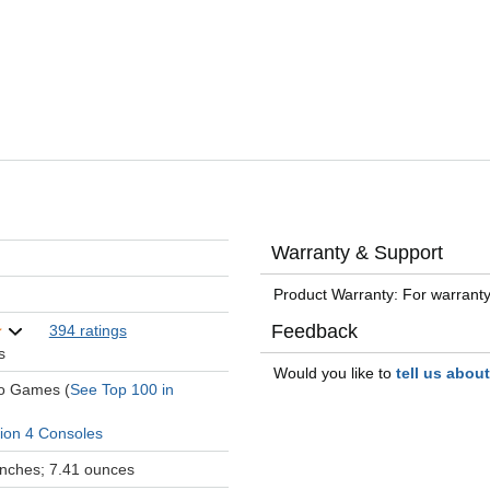
Warranty & Support
Product Warranty: For warranty
Feedback
394 ratings
s
Would you like to
tell us abou
eo Games (
See Top 100 in
tion 4 Consoles
 inches; 7.41 ounces