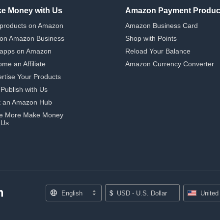
e Money with Us
Amazon Payment Produc
 products on Amazon
Amazon Business Card
 on Amazon Business
Shop with Points
 apps on Amazon
Reload Your Balance
me an Affiliate
Amazon Currency Converter
rtise Your Products
-Publish with Us
t an Amazon Hub
e More Make Money
 Us
English
$
USD - U.S. Dollar
United