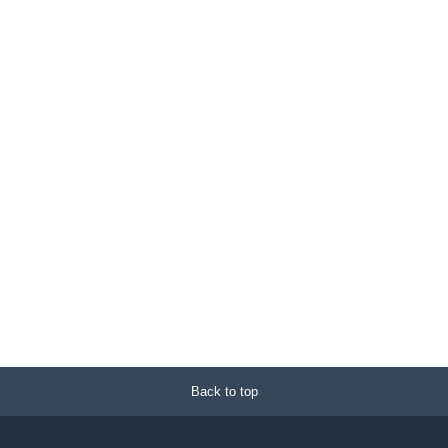
Back to top