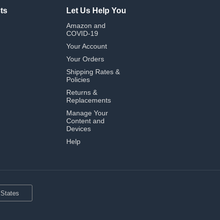
ts
Let Us Help You
Amazon and
COVID-19
Your Account
Your Orders
Shipping Rates &
Policies
Returns &
Replacements
Manage Your
Content and
Devices
Help
 States