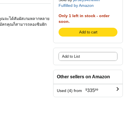
Fulfilled by Amazon
Only 1 left in stock - order
 คุณจะได้สัมผัสเกมหลากหลาย
soon.
ด้สมัครคุณก็สามารถลองชิมฝัก
Add to cart
Add to List
Other sellers on Amazon
$
335
99
Used (4) from