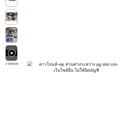
2 VIDEOS