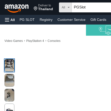
Deliver to
All
Thailand
PG SLOT
Registry
Customer Service
Gift Cards
All
›
›
Video Games
PlayStation 4
Consoles