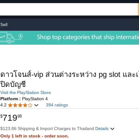
Sell
ดาวโจนส์-vip ส่วนต่างระหว่าง pg slot และเว็
ปิดบัญชี
Visit the PlayStation Store
Platform :
PlayStation 4
4.2
394 ratings
719
$
98
$123.86 Shipping & Import Charges to Thailand
Details
Only 1 left in stock - order soon.