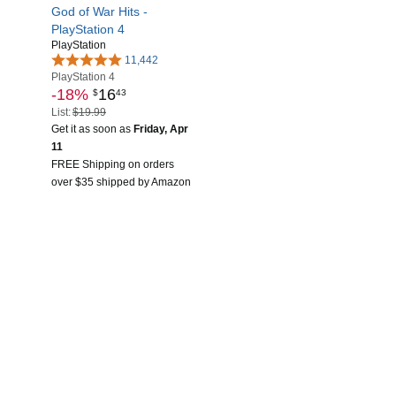
God of War Hits -
PlayStation 4
PlayStation
11,442
PlayStation 4
-18%
16
$
43
List:
$19.99
Get it as soon as
Friday, Apr
11
FREE Shipping on orders
over $35 shipped by Amazon