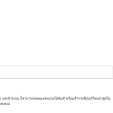
าย แค่เข้าระบบ ก็สามารถทดลองเล่นเกมได้ทันที พร้อมสำรวจฟีเจอร์ใหม่ล่าสุดใน
เดตเสมอ