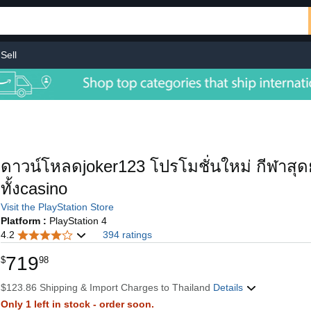
Sell
ดาวน์โหลดjoker123 โปรโมชั่นใหม่ กีฬาสุ
ทั้งcasino
Visit the PlayStation Store
Platform :
PlayStation 4
4.2
394 ratings
719
$
98
$123.86 Shipping & Import Charges to Thailand
Details
Only 1 left in stock - order soon.