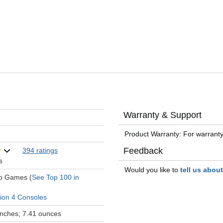
Warranty & Support
Product Warranty: For warranty
Feedback
394 ratings
s
Would you like to
tell us abou
eo Games (
See Top 100 in
tion 4 Consoles
 inches; 7.41 ounces