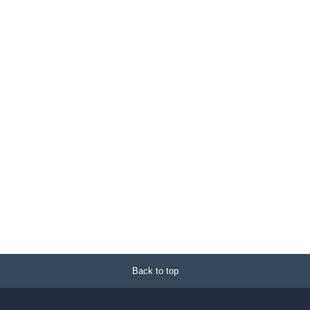
Back to top