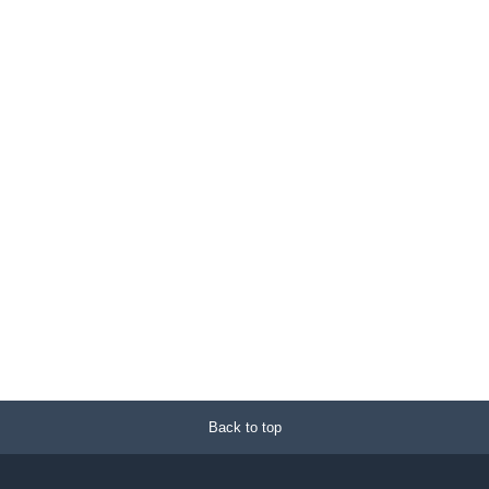
Back to top