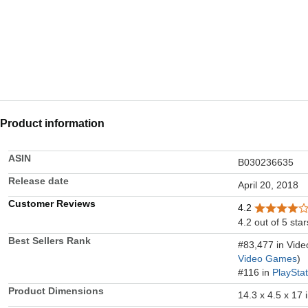
Product information
ASIN
B030236635
Release date
April 20, 2018
Customer Reviews
4.2
4.2 out of 5 star
Best Sellers Rank
#83,477 in Vid
Video Games
)
#116 in
PlaySta
Product Dimensions
14.3 x 4.5 x 17