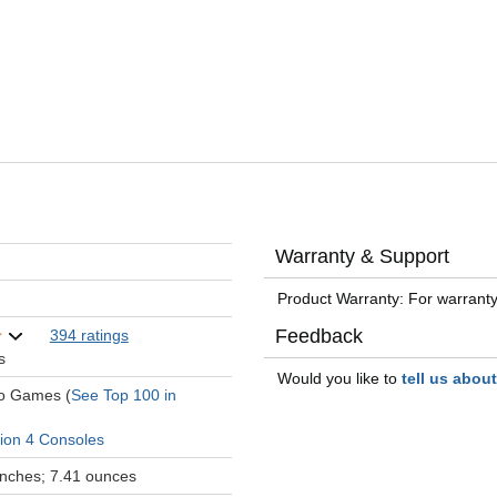
Warranty & Support
Product Warranty: For warranty
Feedback
394 ratings
s
Would you like to
tell us abou
eo Games (
See Top 100 in
tion 4 Consoles
 inches; 7.41 ounces