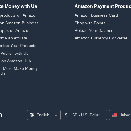
e Money with Us
Amazon Payment Produc
 products on Amazon
Amazon Business Card
 on Amazon Business
Shop with Points
 apps on Amazon
Reload Your Balance
me an Affiliate
Amazon Currency Converter
rtise Your Products
-Publish with Us
t an Amazon Hub
e More Make Money
 Us
English
$
USD - U.S. Dollar
United