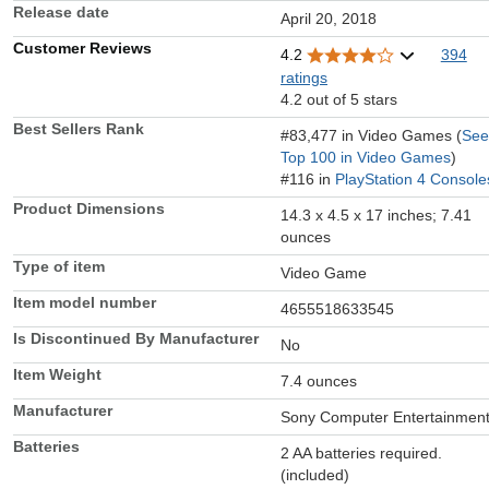
Release date
April 20, 2018
Customer Reviews
4.2
394
ratings
4.2 out of 5 stars
Best Sellers Rank
#83,477 in Video Games (
See
Top 100 in Video Games
)
#116 in
PlayStation 4 Console
Product Dimensions
14.3 x 4.5 x 17 inches; 7.41
ounces
Type of item
Video Game
Item model number
4655518633545
Is Discontinued By Manufacturer
No
Item Weight
7.4 ounces
Manufacturer
Sony Computer Entertainmen
Batteries
2 AA batteries required.
(included)