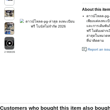
About this ite
ดาวน์โหลด-pg-ล
เพียงแค่ลงทะเบ
และการเดิมพัน
ฟรี ไม่ต้องฝาก
ล่าสุดในหมวดหมู
ที่น่าติดตาม
Report an issue
2 VIDEOS
Customers who bought this item also bough