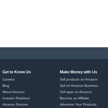
Get to Know Us
Make Money with Us
Careers
Sell products on Amazon
Blog
Sell on Amazon Business
About Amazon
Sell apps on Amazon
Investor Relations
Become an Affiliate
Amazon Devices
Advertise Your Products