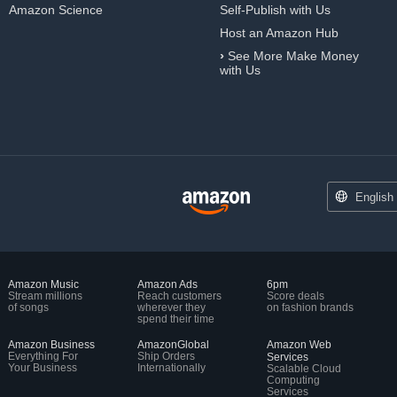
Amazon Science
Self-Publish with Us
Host an Amazon Hub
›
See More Make Money
with Us
English
Amazon Music
Amazon Ads
6pm
Stream millions
Reach customers
Score deals
of songs
wherever they
on fashion brands
spend their time
Amazon Business
AmazonGlobal
Amazon Web
Everything For
Ship Orders
Services
Your Business
Internationally
Scalable Cloud
Computing
Services