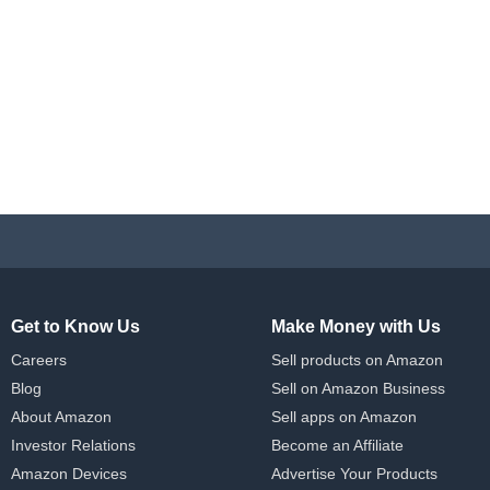
Get to Know Us
Make Money with Us
Careers
Sell products on Amazon
Blog
Sell on Amazon Business
About Amazon
Sell apps on Amazon
Investor Relations
Become an Affiliate
Amazon Devices
Advertise Your Products