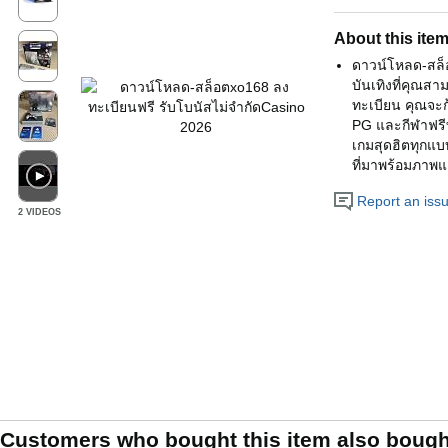
About this ite
ดาวน์โหลด-สล็
บันเทิงที่คุณสา
ทะเบียน คุณจะ
PG และกีฬาฟรีท
เกมสุดฮิตทุกแบบ
ที่มาพร้อมภาพแ
Report an issue
2 VIDEOS
Customers who bought this item also bough