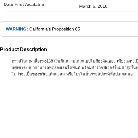
Date First Available
March 6, 2018
WARNING
:
California’s Proposition 65
Product Description
ดาวน์โหลด-สล็อตxo168 เริ่มต้นความสนุกแบบไม่ต้องคิดเยอะ เพียงลงทะเบี
แค่เข้าระบบก็สามารถทดลองเล่นได้ทันที พร้อมสำรวจฟีเจอร์ใหม่ล่าสุดในท
ไม่ว่าจะเป็นของขวัญแต้มสะสม หรือโปรโมชั่นรายสัปดาห์ที่อัปเดตเสมอ