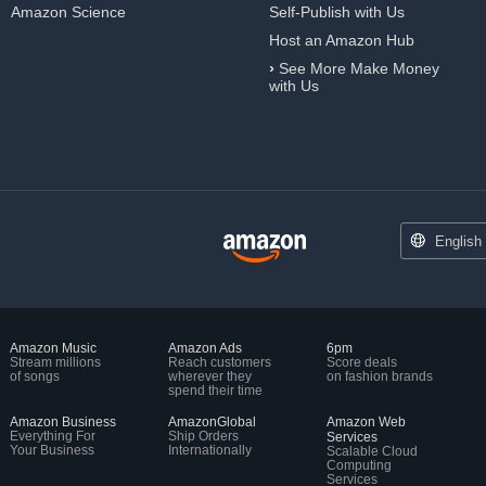
Amazon Science
Self-Publish with Us
Host an Amazon Hub
›
See More Make Money
with Us
English
Amazon Music
Amazon Ads
6pm
Stream millions
Reach customers
Score deals
of songs
wherever they
on fashion brands
spend their time
Amazon Business
AmazonGlobal
Amazon Web
Everything For
Ship Orders
Services
Your Business
Internationally
Scalable Cloud
Computing
Services