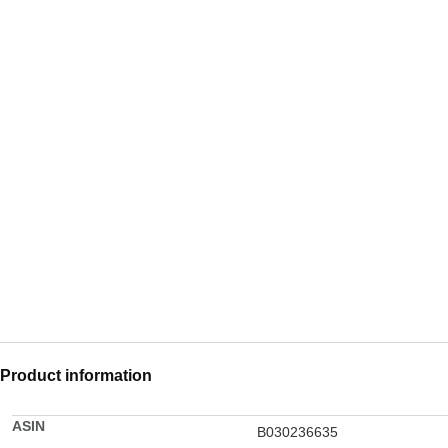
Product information
ASIN
B030236635