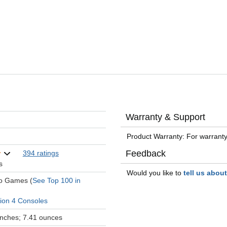
Warranty & Support
Product Warranty: For warranty
Feedback
394 ratings
s
Would you like to
tell us abou
eo Games (
See Top 100 in
tion 4 Consoles
 inches; 7.41 ounces