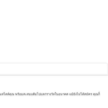
ตามสไตล์คุณ พร้อมสะสมแต้มไปแลกรางวัลในอนาคต แม้ยังไม่ได้สมัคร คุณก็