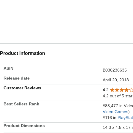
Product information
ASIN
B030236635
Release date
April 20, 2018
Customer Reviews
4.2
4.2 out of 5 star
Best Sellers Rank
#83,477 in Vid
Video Games
)
#116 in
PlaySta
Product Dimensions
14.3 x 4.5 x 17