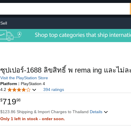
Sell
ซุปเปอร์-1688 ลิขสิทธิ์ พ rema ing และไม่ล
Visit the PlayStation Store
Platform :
PlayStation 4
4.2
394 ratings
719
$
98
$123.86 Shipping & Import Charges to Thailand
Details
Only 1 left in stock - order soon.