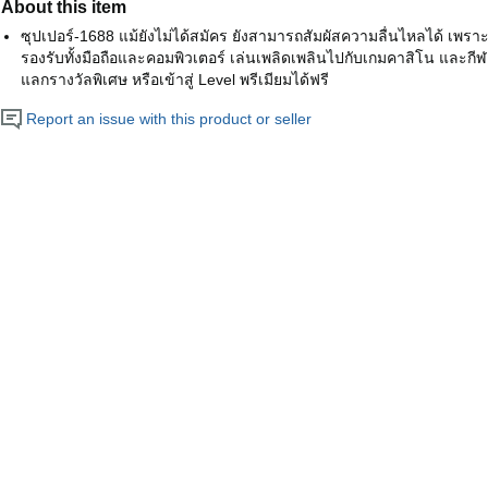
About this item
ซุปเปอร์-1688 แม้ยังไม่ได้สมัคร ยังสามารถสัมผัสความลื่นไหลได้ เพรา
รองรับทั้งมือถือและคอมพิวเตอร์ เล่นเพลิดเพลินไปกับเกมคาสิโน และกีฬา
แลกรางวัลพิเศษ หรือเข้าสู่ Level พรีเมียมได้ฟรี
Report an issue with this product or seller