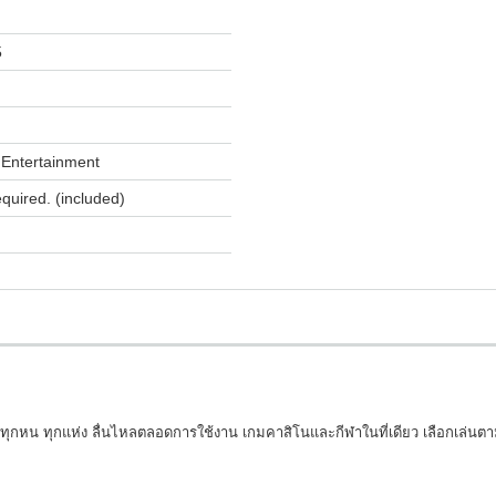
5
Entertainment
equired. (included)
้ทุกหน ทุกแห่ง ลื่นไหลตลอดการใช้งาน เกมคาสิโนและกีฬาในที่เดียว เลือกเล่น