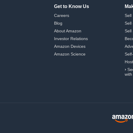
Get to Know Us
Mak
Careers
Sell
Blog
Sell
About Amazon
Sell
Investor Relations
Beco
Amazon Devices
Adve
Amazon Science
Self
Hos
›
Se
with