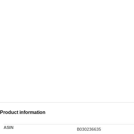
Product information
ASIN
B030236635