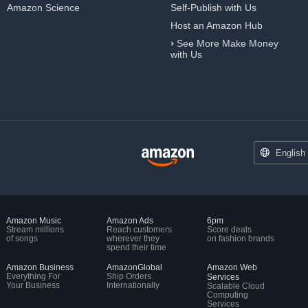
Amazon Science
Self-Publish with Us
Host an Amazon Hub
›
See More Make Money
with Us
English
Amazon Music
Amazon Ads
6pm
Stream millions
Reach customers
Score deals
of songs
wherever they
on fashion brands
spend their time
Amazon Business
AmazonGlobal
Amazon Web
Everything For
Ship Orders
Services
Your Business
Internationally
Scalable Cloud
Computing
Services