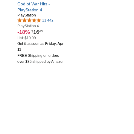
God of War Hits -
PlayStation 4
PlayStation
11,442
PlayStation 4
-18%
16
$
43
List:
$19.99
Get it as soon as
Friday, Apr
11
FREE Shipping on orders
over $35 shipped by Amazon