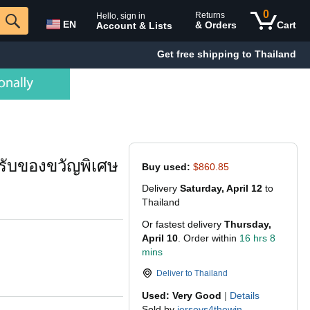
0
Returns
Hello, sign in
EN
& Orders
Cart
Account & Lists
Get free shipping to Thailand
ี รับของขวัญพิเศษ
Buy used:
$860.85
Delivery
Saturday, April 12
to
Thailand
Or fastest delivery
Thursday,
April 10
. Order within
16 hrs 8
mins
Deliver to
Thailand
Used: Very Good
|
Details
Sold by
jerseys4thewin