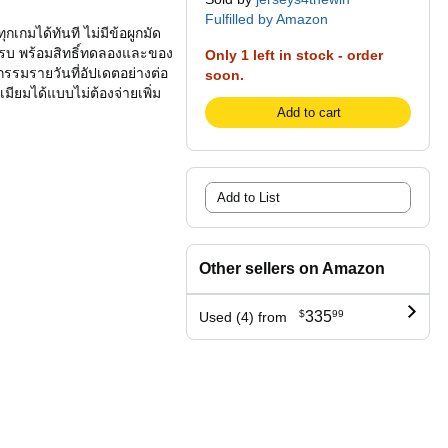
Fulfilled by Amazon
เกมได้ทันที ไม่มีข้อผูกมัด
้ครบ พร้อมสิทธิ์ทดลองและของ
Only 1 left in stock - order
กรรมรายวันที่อัปเดตอย่างต่อ
soon.
ีเมียมได้แบบไม่ต้องจ่ายเพิ่ม
Add to cart
Add to List
Other sellers on Amazon
$
335
99
Used (4) from