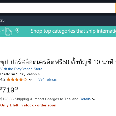
Sell
ซุปเปอร์สล็อตเครดิตฟรี50 ตั้งบัญชี 10 นาท
Visit the PlayStation Store
Platform :
PlayStation 4
4.2
394 ratings
719
$
98
$123.86 Shipping & Import Charges to Thailand
Details
Only 1 left in stock - order soon.