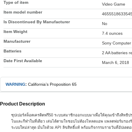
Type of item
Video Game
Item model number
465551863354
Is Discontinued By Manufacturer
No
Item Weight
7.4 ounces
Manufacturer
Sony Computer 
Batteries
2 AA batteries r
Date First Available
March 6, 2018
WARNING
:
California’s Proposition 65
Product Description
ซุปเปอร์สล็อตเครดิตฟรี50 ระบบสมาชิกออกแบบมาเพื่อให้คุณเข้าถึงสิทธิปร
โนและกีฬาในที่เดียว เล่นได้ตามใจชอบไม่ต้องโหลดแอพ แพลตฟอร์มรองรับ
ระบบใหม่ล่าสุด มั่นใจด้วย API ลิขสิทธิ์แท้ พร้อมกิจกรรมรายวันที่อัปเดตอ