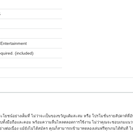
5
Entertainment
equired. (included)
ะโยชน์อย่างเต็มที่ ไม่ว่าจะเป็นของขวัญแต้มสะสม หรือ โปรโมชั่นรายสัปดาห์ที่อ
ทั้งมือถือและคอม พร้อมความลื่นไหลตลอดการใช้งาน ไม่ว่าคุณจะชอบเกมแนวหมุน
ย่างต่อเนื่อง แม้ยังไม่ได้สมัคร คุณก็สามารถเข้ามาทดลองเล่นฟรีทุกเกมได้ทันที ไม