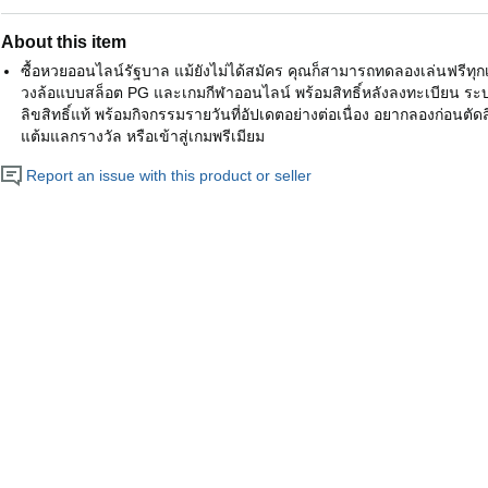
About this item
ซื้อหวยออนไลน์รัฐบาล แม้ยังไม่ได้สมัคร คุณก็สามารถทดลองเล่นฟรีทุกเกม
วงล้อแบบสล็อต PG และเกมกีฬาออนไลน์ พร้อมสิทธิ์หลังลงทะเบียน ระบบ
ลิขสิทธิ์แท้ พร้อมกิจกรรมรายวันที่อัปเดตอย่างต่อเนื่อง อยากลองก่อนตั
แต้มแลกรางวัล หรือเข้าสู่เกมพรีเมียม
Report an issue with this product or seller