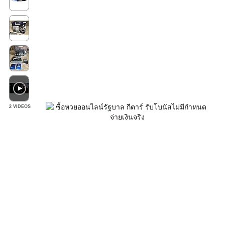
2 VIDEOS