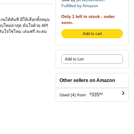
Fulfilled by Amazon
Only 1 left in stock - order
ได้ทันที มีให้เลือกทั้งหมุน
soon.
ใหม่ล่าสุด มั่นใจด้วย API
ดสินใจใช่ไหม เล่นฟรี สะสม
Add to cart
Add to List
Other sellers on Amazon
$
335
99
Used (4) from