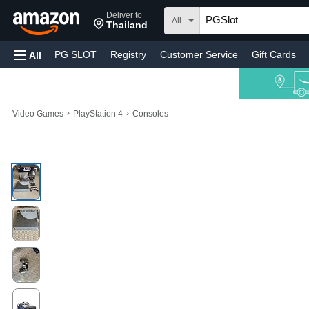
Deliver to
All
Thailand
PG SLOT
Registry
Customer Service
Gift Cards
All
›
›
Video Games
PlayStation 4
Consoles