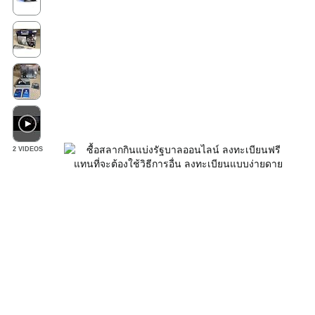
2 VIDEOS