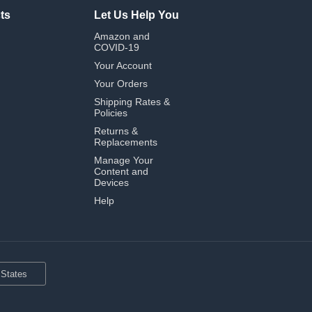
ts
Let Us Help You
Amazon and
COVID-19
Your Account
Your Orders
Shipping Rates &
Policies
Returns &
Replacements
Manage Your
Content and
Devices
Help
 States