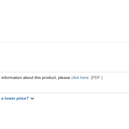
 information about this product, please
click here.
[PDF ]
t a lower price?