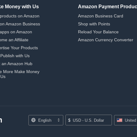
e Money with Us
Amazon Payment Produc
 products on Amazon
Amazon Business Card
 on Amazon Business
Shop with Points
 apps on Amazon
Reload Your Balance
me an Affiliate
Amazon Currency Converter
rtise Your Products
-Publish with Us
t an Amazon Hub
e More Make Money
 Us
English
$
USD - U.S. Dollar
United