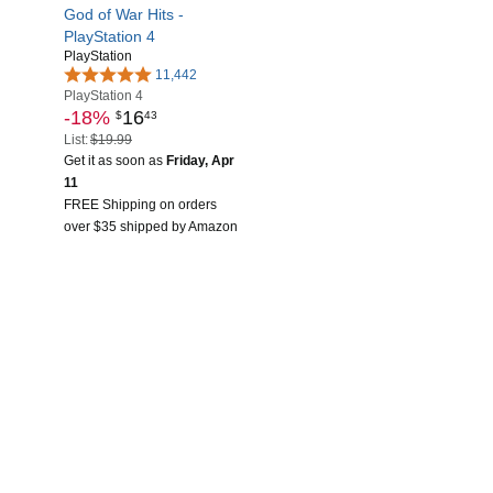
God of War Hits -
PlayStation 4
PlayStation
11,442
PlayStation 4
-18%
16
$
43
List:
$19.99
Get it as soon as
Friday, Apr
11
FREE Shipping on orders
over $35 shipped by Amazon