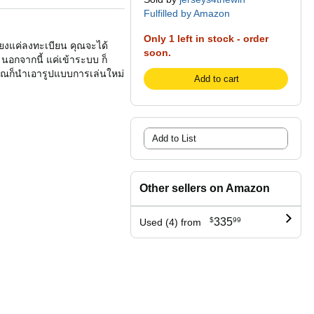
Fulfilled by Amazon
Only 1 left in stock - order
ียงแค่ลงทะเบียน คุณจะได้
soon.
 นอกจากนี้ แค่เข้าระบบ ก็
คุณก็นำเอารูปแบบการเล่นใหม่
Add to cart
Add to List
Other sellers on Amazon
$
335
99
Used (4) from