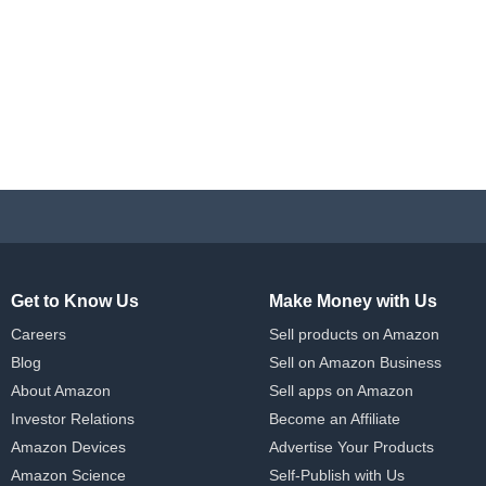
Get to Know Us
Make Money with Us
Careers
Sell products on Amazon
Blog
Sell on Amazon Business
About Amazon
Sell apps on Amazon
Investor Relations
Become an Affiliate
Amazon Devices
Advertise Your Products
Amazon Science
Self-Publish with Us