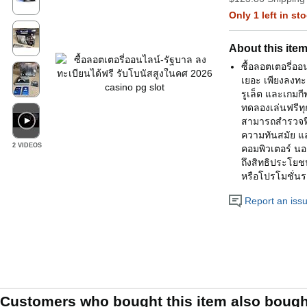
Only 1 left in st
About this ite
ซื้อลอตเตอรี่ออ
เยอะ เพียงลงทะ
รูเล็ต และเกมกี
ทดลองเล่นฟรีทุก
สามารถสำรวจฟีเ
ความทันสมัย แล
2 VIDEOS
คอมพิวเตอร์ นอ
ถึงสิทธิประโยช
หรือโปรโมชั่นร
Report an issue
Customers who bought this item also bough