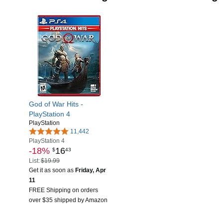
God of War Hits -
PlayStation 4
PlayStation
11,442
PlayStation 4
-18%
16
$
43
List:
$19.99
Get it as soon as
Friday, Apr
11
FREE Shipping on orders
over $35 shipped by Amazon