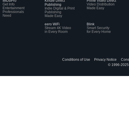
IMDbPro
Kindle Direct
Prime Video Direct
Get Info
Video Distribution
Publishing
Entertainment
Made Easy
Indie Digital & Print
Professionals
Publishing
Need
Made Easy
eero WiFi
Blink
Stream 4K Video
Smart Security
in Every Room
for Every Home
Conditions of Use
Privacy Notice
Cons
© 1996-2025, 