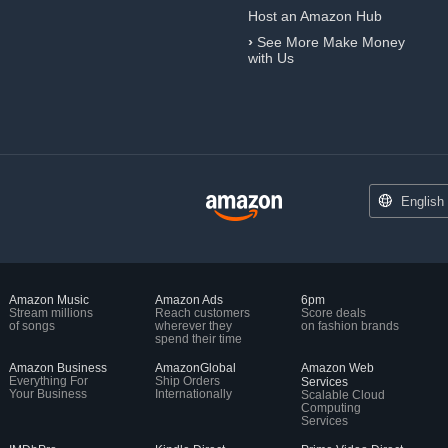
Host an Amazon Hub
›
See More Make Money
with Us
English
Amazon Music
Amazon Ads
6pm
Stream millions
Reach customers
Score deals
of songs
wherever they
on fashion brands
spend their time
Amazon Business
AmazonGlobal
Amazon Web
Everything For
Ship Orders
Services
Your Business
Internationally
Scalable Cloud
Computing
Services