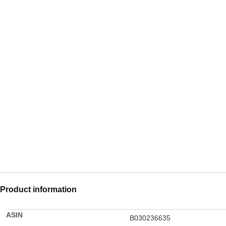
Product information
ASIN
B030236635