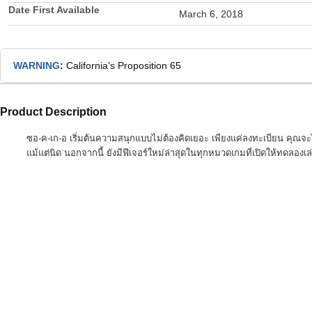
Date First Available
March 6, 2018
WARNING
:
California’s Proposition 65
Product Description
ซอ-ค-เก-อ เริ่มต้นความสนุกแบบไม่ต้องคิดเยอะ เพียงแค่ลงทะเบียน คุณจะ
แม้แต่นิด นอกจากนี้ ยังมีฟีเจอร์ใหม่ล่าสุดในทุกหมวดเกมที่เปิดให้ทดลองเ