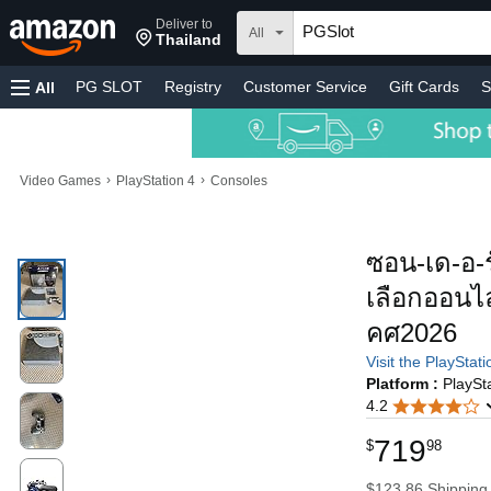
Deliver to
All
Thailand
PG SLOT
Registry
Customer Service
Gift Cards
S
All
›
›
Video Games
PlayStation 4
Consoles
ซอน-เด-อ-ร
เลือกออนไลน
คศ2026
Visit the PlayStat
Platform :
PlaySt
4.2
719
$
98
$123.86 Shipping