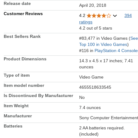
Release date
April 20, 2018
Customer Reviews
4.2
394
ratings
4.2 out of 5 stars
Best Sellers Rank
#83,477 in Video Games (
See
Top 100 in Video Games
)
#116 in
PlayStation 4 Console
Product Dimensions
14.3 x 4.5 x 17 inches; 7.41
ounces
Type of item
Video Game
Item model number
4655518633545
Is Discontinued By Manufacturer
No
Item Weight
7.4 ounces
Manufacturer
Sony Computer Entertainmen
Batteries
2 AA batteries required.
(included)