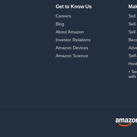
Get to Know Us
Mak
Careers
Sell
Blog
Sell
About Amazon
Sell
Investor Relations
Beco
Amazon Devices
Adve
Amazon Science
Self
Hos
›
Se
with