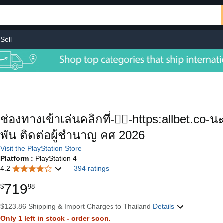
Sell
ช่องทางเข้าเล่นคลิกที่-👉🏻-https:allbet.co
พัน ติดต่อผู้ชำนาญ คศ 2026
Visit the PlayStation Store
Platform :
PlayStation 4
4.2
394 ratings
719
$
98
$123.86 Shipping & Import Charges to Thailand
Details
Only 1 left in stock - order soon.