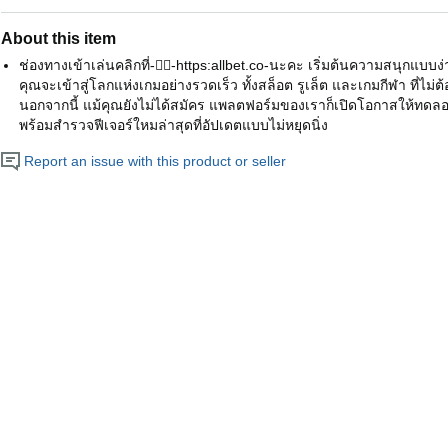
About this item
ช่องทางเข้าเล่นคลิกที่-👉🏻-https:allbet.co-นะคะ เริ่มต้นความสนุกแบบ
คุณจะเข้าสู่โลกแห่งเกมอย่างรวดเร็ว ทั้งสล็อต รูเล็ต และเกมกีฬา ที่ไม่ต
นอกจากนี้ แม้คุณยังไม่ได้สมัคร แพลตฟอร์มของเราก็เปิดโอกาสให้ทดลอง
พร้อมสำรวจฟีเจอร์ใหมล่าสุดที่อัปเดตแบบไม่หยุดนิ่ง
Report an issue with this product or seller