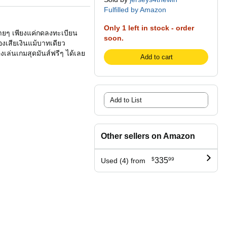
Fulfilled by Amazon
Only 1 left in stock - order
ง่ายๆ เพียงแค่กดลงทะเบียน
soon.
้องเสียเงินแม้บาทเดียว
เล่นเกมสุดมันส์ฟรีๆ ได้เลย
Add to cart
Add to List
Other sellers on Amazon
$
335
99
Used (4) from