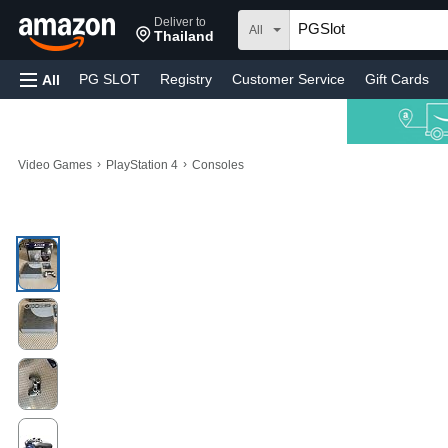
Deliver to
All
Thailand
PG SLOT
Registry
Customer Service
Gift Cards
All
›
›
Video Games
PlayStation 4
Consoles