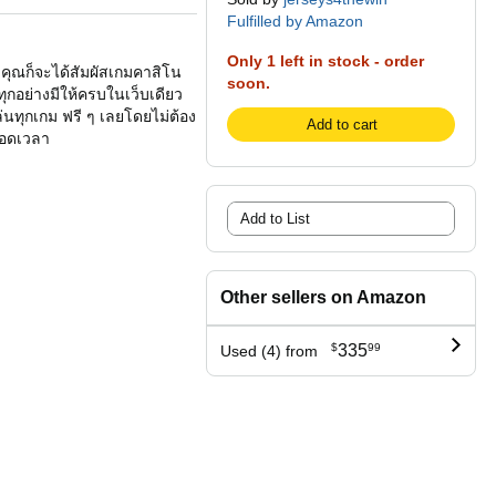
Fulfilled by Amazon
Only 1 left in stock - order
 คุณก็จะได้สัมผัสเกมคาสิโน
soon.
ทุกอย่างมีให้ครบในเว็บเดียว
่นทุกเกม ฟรี ๆ เลยโดยไม่ต้อง
Add to cart
ตลอดเวลา
Add to List
Other sellers on Amazon
$
335
99
Used (4) from