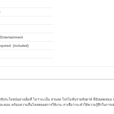
5
Entertainment
equired. (included)
ทธิประโยชน์อย่างเต็มที่ ไม่ว่าจะเป็น ส่วนลด โปรโมชั่นรายสัปดาห์ ที่อัปเดตเสม
ือและคอม พร้อมความลื่นไหลตลอดการใช้งาน เราเชื่อว่าจะทำให้ความรู้สึกในการ