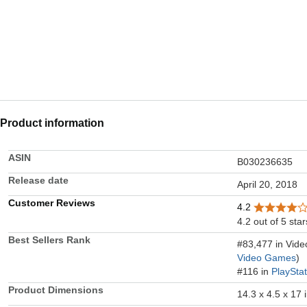
Product information
ASIN
B030236635
Release date
April 20, 2018
Customer Reviews
4.2
4.2 out of 5 star
Best Sellers Rank
#83,477 in Vid
Video Games
)
#116 in
PlaySta
Product Dimensions
14.3 x 4.5 x 17