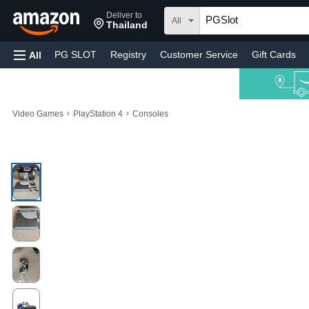
Deliver to
All
Thailand
PG SLOT
Registry
Customer Service
Gift Cards
All
›
›
Video Games
PlayStation 4
Consoles