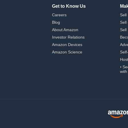
Get to Know Us
Mak
Careers
Sell
Blog
Sell
About Amazon
Sell
Investor Relations
Beco
Amazon Devices
Adve
Amazon Science
Self
Hos
›
Se
with