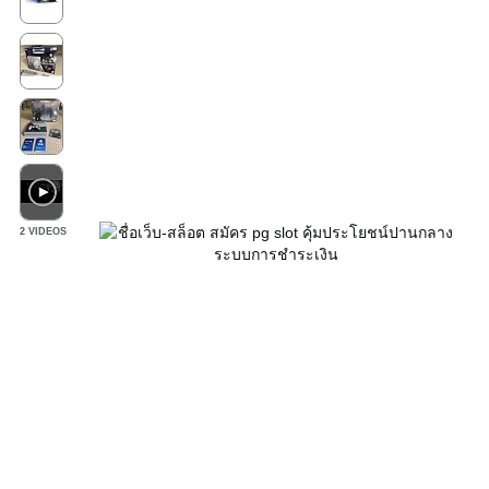
2 VIDEOS