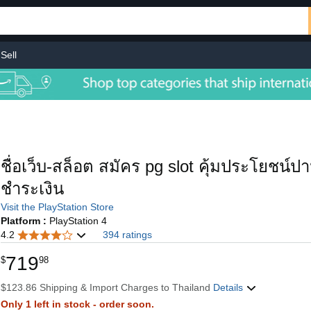
Sell
ชื่อเว็บ-สล็อต สมัคร pg slot คุ้มประโยชน
ชำระเงิน
Visit the PlayStation Store
Platform :
PlayStation 4
4.2
394 ratings
719
$
98
$123.86 Shipping & Import Charges to Thailand
Details
Only 1 left in stock - order soon.