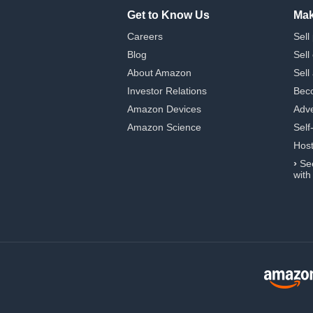
Get to Know Us
Mak
Careers
Sell
Blog
Sell
About Amazon
Sell
Investor Relations
Beco
Amazon Devices
Adve
Amazon Science
Self
Hos
›
Se
with