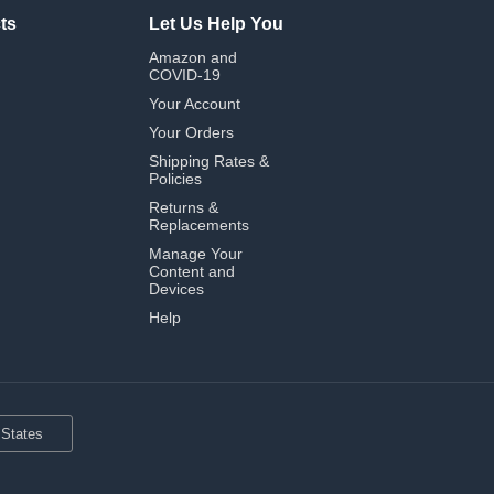
ts
Let Us Help You
Amazon and
COVID-19
Your Account
Your Orders
Shipping Rates &
Policies
Returns &
Replacements
Manage Your
Content and
Devices
Help
 States