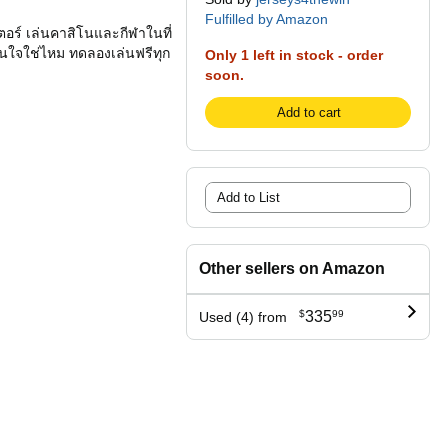
Fulfilled by Amazon
ตอร์ เล่นคาสิโนและกีฬาในที่
นใจใช่ไหม ทดลองเล่นฟรีทุก
Only 1 left in stock - order
soon.
Add to cart
Add to List
Other sellers on Amazon
$
335
99
Used (4) from