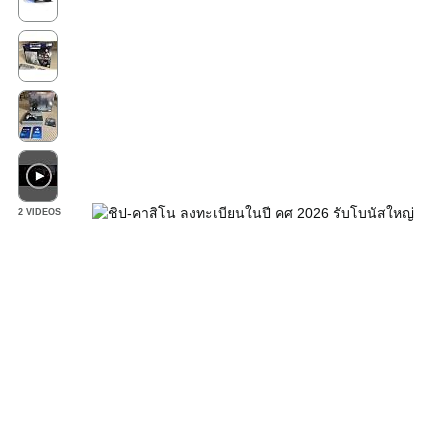
2 VIDEOS