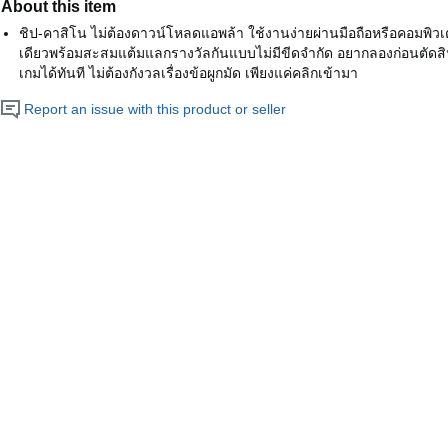
About this item
ชิป-คาสิโน ไม่ต้องดาวน์โหลดแอพล้า ใช้งานง่ายผ่านมือถือหรือคอมพิวเ
เดียวพร้อมสะสมแต้มแลกรางวัลกันแบบไม่มีขีดจำกัด อยากลองก่อนตัดสิ
เกมได้ทันที ไม่ต้องกังวลเรื่องข้อผูกมัด เพียงแค่คลิกเข้ามา
Report an issue with this product or seller