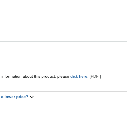
 information about this product, please
click here.
[PDF ]
t a lower price?