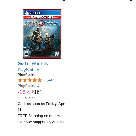
God of War Hits -
PlayStation 4
PlayStation
11,442
PlayStation 4
-18%
16
$
43
List:
$19.99
Get it as soon as
Friday, Apr
11
FREE Shipping on orders
over $35 shipped by Amazon