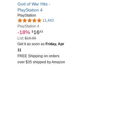
God of War Hits -
PlayStation 4
PlayStation
11,442
PlayStation 4
-18%
16
$
43
List:
$19.99
Get it as soon as
Friday, Apr
11
FREE Shipping on orders
over $35 shipped by Amazon