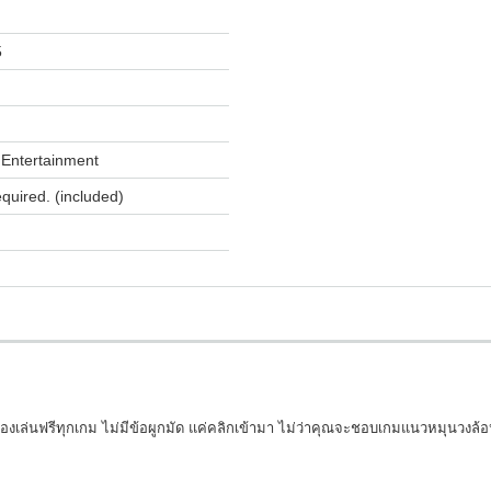
5
Entertainment
equired. (included)
องเล่นฟรีทุกเกม ไม่มีข้อผูกมัด แค่คลิกเข้ามา ไม่ว่าคุณจะชอบเกมแนวหมุนวงล้อ