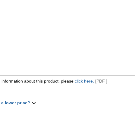
 information about this product, please
click here.
[PDF ]
t a lower price?