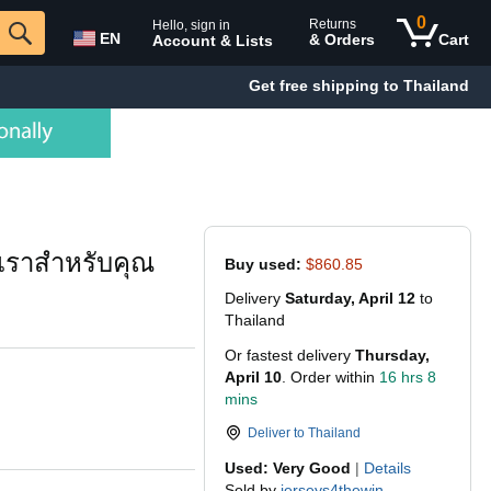
0
Returns
Hello, sign in
EN
& Orders
Cart
Account & Lists
Get free shipping to Thailand
บเราสำหรับคุณ
Buy used:
$860.85
Delivery
Saturday, April 12
to
Thailand
Or fastest delivery
Thursday,
April 10
. Order within
16 hrs 8
mins
Deliver to
Thailand
Used: Very Good
|
Details
Sold by
jerseys4thewin