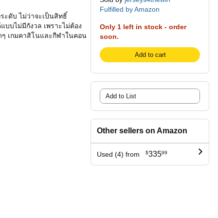
Fulfilled by Amazon
ะดับ ไม่ว่าจะเป็นสิทธิ์
แบบไม่มีกังวล เพราะไม่ต้อง
Only 1 left in stock - order
สุดๆ เกมคาสิโนและกีฬาในคอน
soon.
Add to cart
Add to List
Other sellers on Amazon
$
335
99
Used (4) from