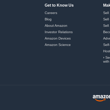
Get to Know Us
Mak
Careers
Sell
Blog
Sell
About Amazon
Sell
Investor Relations
Beco
Amazon Devices
Adve
Amazon Science
Self
Hos
›
Se
with