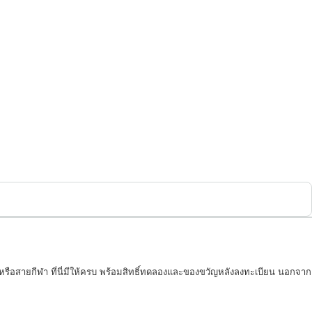
หรือสายกีฬา ที่นี่มีให้ครบ พร้อมสิทธิ์ทดลองและของขวัญหลังลงทะเบียน นอกจาก