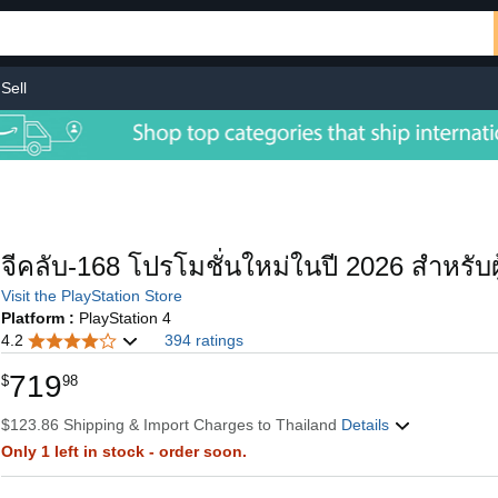
Sell
จีคลับ-168 โปรโมชั่นใหม่ในปี 2026 สำหรับผู
Visit the PlayStation Store
Platform :
PlayStation 4
4.2
394 ratings
719
$
98
$123.86 Shipping & Import Charges to Thailand
Details
Only 1 left in stock - order soon.