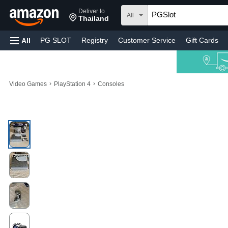
Deliver to
All
Thailand
PG SLOT
Registry
Customer Service
Gift Cards
All
›
›
Video Games
PlayStation 4
Consoles