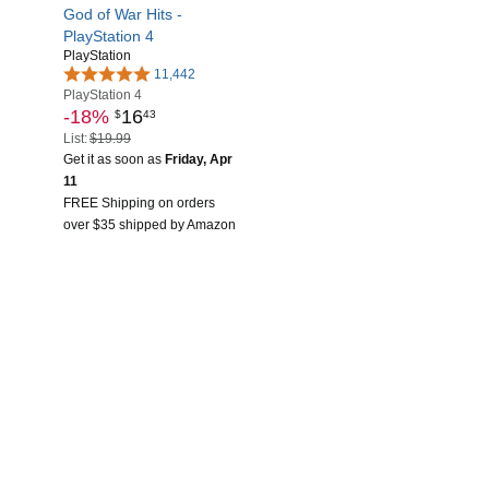
God of War Hits -
PlayStation 4
PlayStation
11,442
PlayStation 4
-18%
16
$
43
List:
$19.99
Get it as soon as
Friday, Apr
11
FREE Shipping on orders
over $35 shipped by Amazon