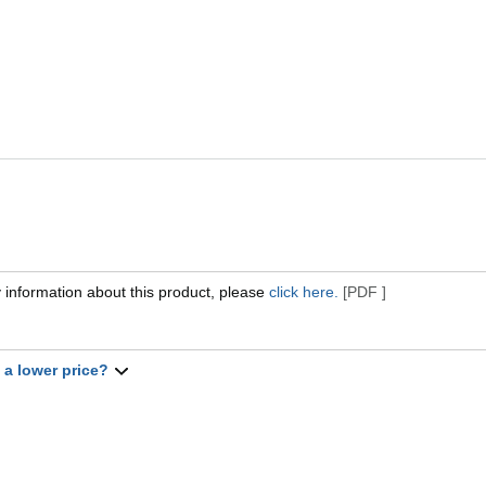
 information about this product, please
click here.
[PDF ]
t a lower price?