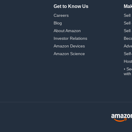
Get to Know Us
Mak
Careers
Sell
Blog
Sell
About Amazon
Sell
Investor Relations
Beco
Amazon Devices
Adve
Amazon Science
Self
Hos
›
Se
with