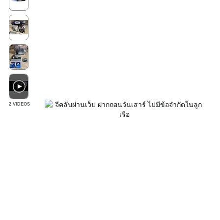
2 VIDEOS