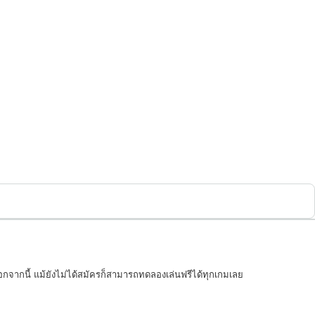
นอกจากนี้ แม้ยังไม่ได้สมัครก็สามารถทดลองเล่นฟรีได้ทุกเกมเลย