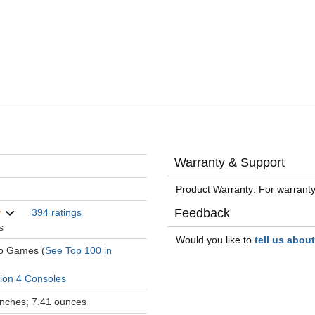
Warranty & Support
Product Warranty: For warranty
Feedback
394 ratings
s
Would you like to
tell us abou
eo Games (
See Top 100 in
tion 4 Consoles
 inches; 7.41 ounces