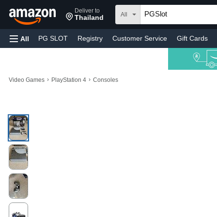
Deliver to
All
Thailand
PG SLOT
Registry
Customer Service
Gift Cards
All
›
›
Video Games
PlayStation 4
Consoles