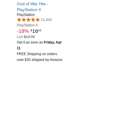
God of War Hits -
PlayStation 4
PlayStation
11,442
PlayStation 4
-18%
16
$
43
List:
$19.99
Get it as soon as
Friday, Apr
11
FREE Shipping on orders
over $35 shipped by Amazon