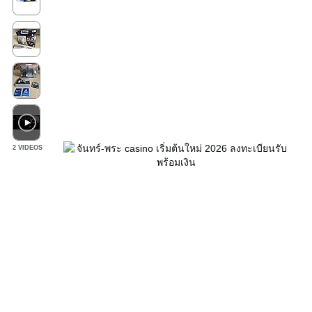
2 VIDEOS