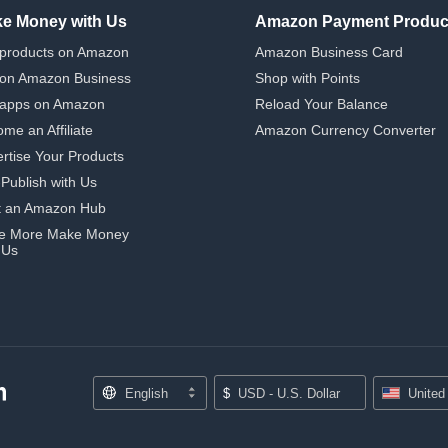
e Money with Us
Amazon Payment Produc
 products on Amazon
Amazon Business Card
 on Amazon Business
Shop with Points
 apps on Amazon
Reload Your Balance
me an Affiliate
Amazon Currency Converter
rtise Your Products
-Publish with Us
t an Amazon Hub
e More Make Money
 Us
English
$
USD - U.S. Dollar
United