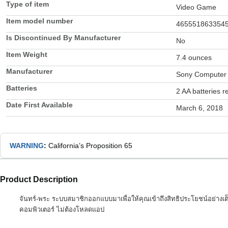
Type of item
Video Game
Item model number
465551863354
Is Discontinued By Manufacturer
No
Item Weight
7.4 ounces
Manufacturer
Sony Computer 
Batteries
2 AA batteries r
Date First Available
March 6, 2018
WARNING
:
California’s Proposition 65
Product Description
จันทร์-พระ ระบบสมาชิกออกแบบมาเพื่อให้คุณเข้าถึงสิทธิประโยชน์อย่างเต็ม
คอมพิวเตอร์ ไม่ต้องโหลดแอป