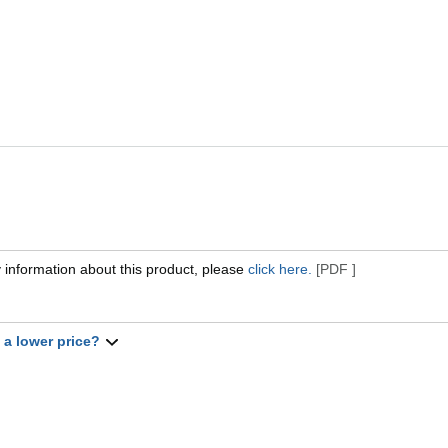
 information about this product, please
click here.
[PDF ]
t a lower price?