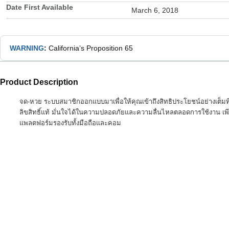
Date First Available
March 6, 2018
WARNING
:
California’s Proposition 65
Product Description
จด-หวย ระบบสมาชิกออกแบบมาเพื่อให้คุณเข้าถึงสิทธิประโยชน์อย่างเต็มที
ลิขสิทธิ์แท้ มั่นใจได้ในความปลอดภัยและความลื่นไหลตลอดการใช้งาน เพ
แพลตฟอร์มรองรับทั้งมือถือและคอม