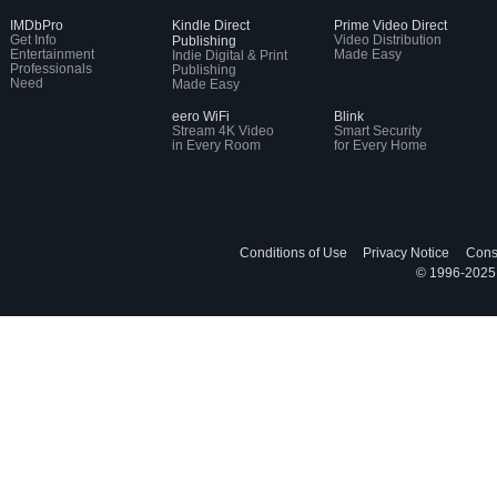
IMDbPro
Kindle Direct
Prime Video Direct
Get Info
Video Distribution
Publishing
Entertainment
Made Easy
Indie Digital & Print
Professionals
Publishing
Need
Made Easy
eero WiFi
Blink
Stream 4K Video
Smart Security
in Every Room
for Every Home
Conditions of Use
Privacy Notice
Cons
© 1996-2025, 