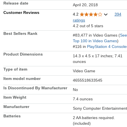
Release date
April 20, 2018
Customer Reviews
4.2
394
ratings
4.2 out of 5 stars
Best Sellers Rank
#83,477 in Video Games (
See
Top 100 in Video Games
)
#116 in
PlayStation 4 Console
Product Dimensions
14.3 x 4.5 x 17 inches; 7.41
ounces
Type of item
Video Game
Item model number
4655518633545
Is Discontinued By Manufacturer
No
Item Weight
7.4 ounces
Manufacturer
Sony Computer Entertainmen
Batteries
2 AA batteries required.
(included)