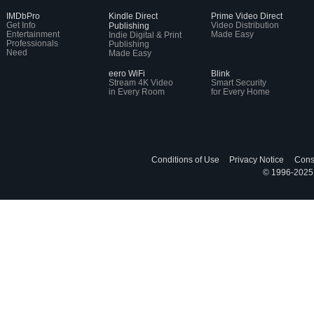
IMDbPro
Kindle Direct
Prime Video Direct
Get Info
Video Distribution
Publishing
Entertainment
Made Easy
Indie Digital & Print
Professionals
Publishing
Need
Made Easy
eero WiFi
Blink
Stream 4K Video
Smart Security
in Every Room
for Every Home
Conditions of Use
Privacy Notice
Cons
© 1996-2025, 