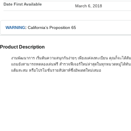
Date First Available
March 6, 2018
WARNING
:
California’s Proposition 65
Product Description
งานพัฒนาการ เริ่มต้นความสนุกกันง่ายๆ เพียงแค่ลงทะเบียน คุณก็จะได้สัมผั
แถมยังสามารถทดลองเล่นฟรี สำรวจฟีเจอร์ใหม่ล่าสุดในทุกหมวดหมู่ได้ทัน
แต้มสะสม หรือโปรโมชั่นรายสัปดาห์ซึ่งอัพเดตใหม่เสมอ