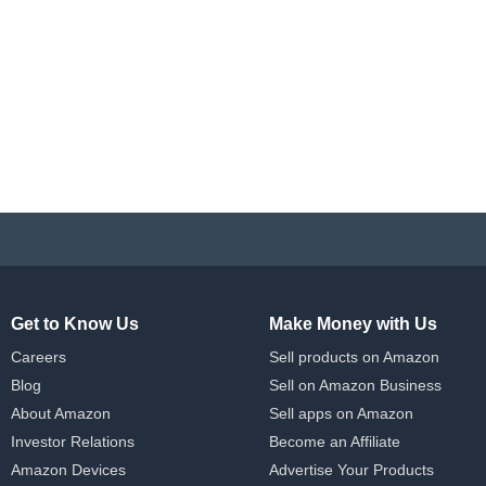
Get to Know Us
Make Money with Us
Careers
Sell products on Amazon
Blog
Sell on Amazon Business
About Amazon
Sell apps on Amazon
Investor Relations
Become an Affiliate
Amazon Devices
Advertise Your Products