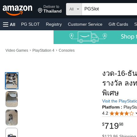
Deliver to
All
Thailand
PG SLOT
Registry
Customer Service
Gift Cards
S
All
›
›
Video Games
PlayStation 4
Consoles
งวด-16-ธั
รางวัล ลงท
พิเศษ
Visit the PlayStat
Platform :
PlaySt
4.2
719
$
98
$123.86 Shipping