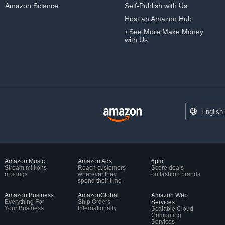
Amazon Science
Self-Publish with Us
Host an Amazon Hub
›
See More Make Money
with Us
English
Amazon Music
Amazon Ads
6pm
Stream millions
Reach customers
Score deals
of songs
wherever they
on fashion brands
spend their time
Amazon Business
AmazonGlobal
Amazon Web
Everything For
Ship Orders
Services
Your Business
Internationally
Scalable Cloud
Computing
Services