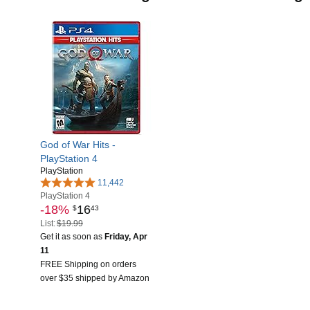
God of War Hits -
PlayStation 4
PlayStation
11,442
PlayStation 4
-18%
16
$
43
List:
$19.99
Get it as soon as
Friday, Apr
11
FREE Shipping on orders
over $35 shipped by Amazon