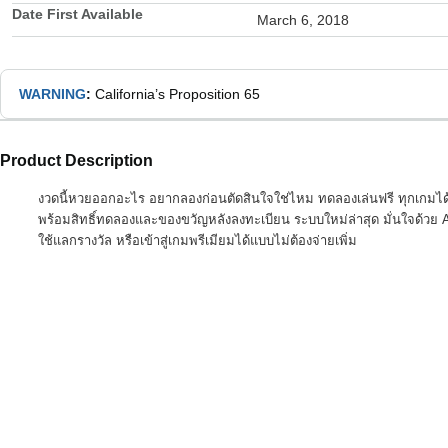
Date First Available
March 6, 2018
WARNING
:
California’s Proposition 65
Product Description
งวดนี้หวยออกอะไร อยากลองก่อนตัดสินใจใช่ไหม ทดลองเล่นฟรี ทุกเกมได้ทั
พร้อมสิทธิ์ทดลองและของขวัญหลังลงทะเบียน ระบบใหม่ล่าสุด มั่นใจด้วย API ล
ใช้แลกรางวัล หรือเข้าสู่เกมพรีเมียมได้แบบไม่ต้องจ่ายเพิ่ม