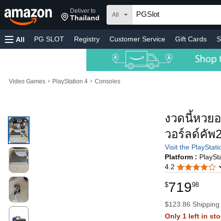
Deliver to
All
Thailand
PG SLOT
Registry
Customer Service
Gift Cards
S
All
›
›
Video Games
PlayStation 4
Consoles
งวดนี้หวยอ
วอร์ลด์คัพ
Visit the PlayStat
Platform :
PlaySt
4.2
719
$
98
$123.86 Shipping
Only 1 left in st