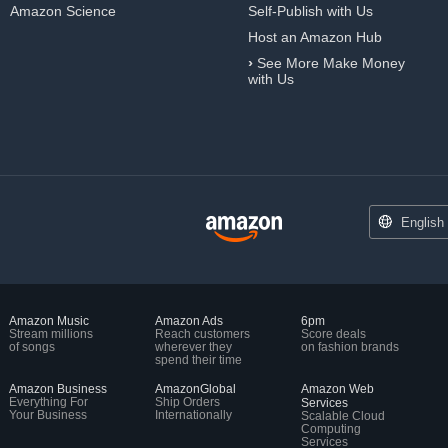
Amazon Science
Self-Publish with Us
Host an Amazon Hub
›
See More Make Money
with Us
English
Amazon Music
Amazon Ads
6pm
Stream millions
Reach customers
Score deals
of songs
wherever they
on fashion brands
spend their time
Amazon Business
AmazonGlobal
Amazon Web
Everything For
Ship Orders
Services
Your Business
Internationally
Scalable Cloud
Computing
Services