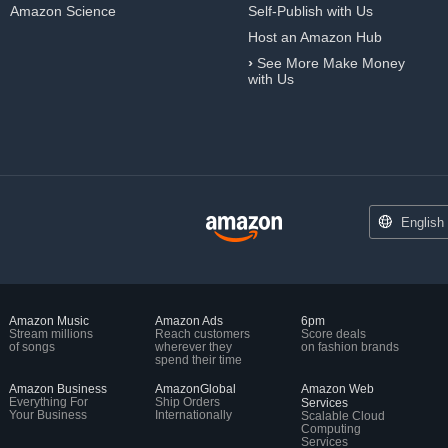
Amazon Science
Self-Publish with Us
Host an Amazon Hub
›
See More Make Money
with Us
English
Amazon Music
Amazon Ads
6pm
Stream millions
Reach customers
Score deals
of songs
wherever they
on fashion brands
spend their time
Amazon Business
AmazonGlobal
Amazon Web
Everything For
Ship Orders
Services
Your Business
Internationally
Scalable Cloud
Computing
Services