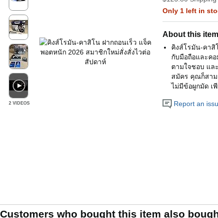
Only 1 left in st
About this ite
คิงส์โรมัน-คาส
กับมือถือและคอม
ตามใจชอบ และส
สมัคร คุณก็สามา
ไม่มีข้อผูกมัด เ
Report an issue
2 VIDEOS
Customers who bought this item also bough